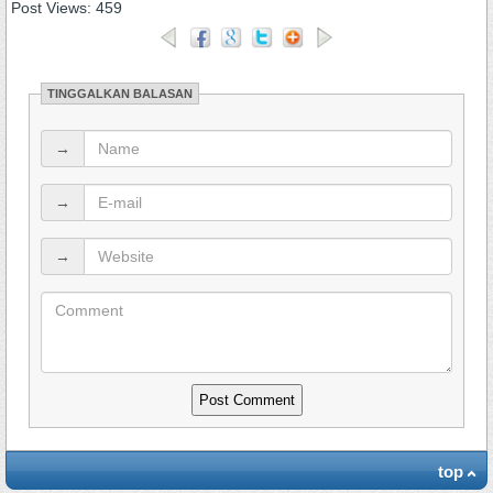
Post Views:
459
TINGGALKAN BALASAN
→
→
→
top