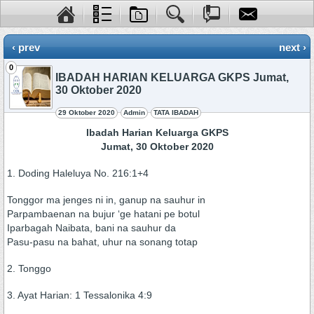
‹ prev
next ›
0
IBADAH HARIAN KELUARGA GKPS Jumat,
30 Oktober 2020
29 Oktober 2020
Admin
TATA IBADAH
Ibadah Harian Keluarga GKPS
Jumat, 30 Oktober 2020
1. Doding Haleluya No. 216:1+4
Tonggor ma jenges ni in, ganup na sauhur in
Parpambaenan na bujur ‘ge hatani pe botul
Iparbagah Naibata, bani na sauhur da
Pasu-pasu na bahat, uhur na sonang totap
2. Tonggo
3. Ayat Harian: 1 Tessalonika 4:9