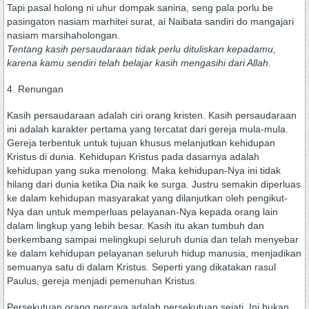
Tapi pasal holong ni uhur dompak sanina, seng pala porlu be
pasingaton nasiam marhitei surat, ai Naibata sandiri do mangajari
nasiam marsihaholongan.
Tentang kasih persaudaraan tidak perlu dituliskan kepadamu,
karena kamu sendiri telah belajar kasih mengasihi dari Allah.
4. Renungan
Kasih persaudaraan adalah ciri orang kristen. Kasih persaudaraan
ini adalah karakter pertama yang tercatat dari gereja mula-mula.
Gereja terbentuk untuk tujuan khusus melanjutkan kehidupan
Kristus di dunia. Kehidupan Kristus pada dasarnya adalah
kehidupan yang suka menolong. Maka kehidupan-Nya ini tidak
hilang dari dunia ketika Dia naik ke surga. Justru semakin diperluas
ke dalam kehidupan masyarakat yang dilanjutkan oleh pengikut-
Nya dan untuk memperluas pelayanan-Nya kepada orang lain
dalam lingkup yang lebih besar. Kasih itu akan tumbuh dan
berkembang sampai melingkupi seluruh dunia dan telah menyebar
ke dalam kehidupan pelayanan seluruh hidup manusia, menjadikan
semuanya satu di dalam Kristus. Seperti yang dikatakan rasul
Paulus, gereja menjadi pemenuhan Kristus.
Persekutuan orang percaya adalah persekutuan sejati. Ini bukan