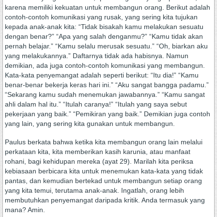
karena memiliki kekuatan untuk membangun orang. Berikut adalah
contoh-contoh komunikasi yang rusak, yang sering kita tujukan
kepada anak-anak kita: “Tidak bisakah kamu melakukan sesuatu
dengan benar?” “Apa yang salah denganmu?” “Kamu tidak akan
pernah belajar.” “Kamu selalu merusak sesuatu.” “Oh, biarkan aku
yang melakukannya.” Daftarnya tidak ada habisnya. Namun
demikian, ada juga contoh-contoh komunikasi yang membangun.
Kata-kata penyemangat adalah seperti berikut: “Itu dia!” “Kamu
benar-benar bekerja keras hari ini.” “Aku sangat bangga padamu.”
“Sekarang kamu sudah menemukan jawabannya.” “Kamu sangat
ahli dalam hal itu.” “Itulah caranya!” “Itulah yang saya sebut
pekerjaan yang baik.” “Pemikiran yang baik.” Demikian juga contoh
yang lain, yang sering kita gunakan untuk membangun.
Paulus berkata bahwa ketika kita membangun orang lain melalui
perkataan kita, kita memberikan kasih karunia, atau manfaat
rohani, bagi kehidupan mereka (ayat 29). Marilah kita periksa
kebiasaan berbicara kita untuk menemukan kata-kata yang tidak
pantas, dan kemudian bertekad untuk membangun setiap orang
yang kita temui, terutama anak-anak. Ingatlah, orang lebih
membutuhkan penyemangat daripada kritik. Anda termasuk yang
mana? Amin.