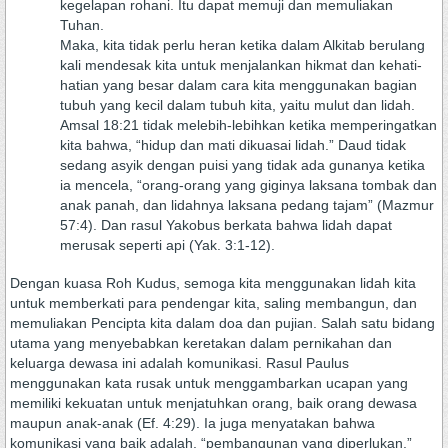
kegelapan rohani. Itu dapat memuji dan memuliakan
Tuhan.
Maka, kita tidak perlu heran ketika dalam Alkitab berulang
kali mendesak kita untuk menjalankan hikmat dan kehati-
hatian yang besar dalam cara kita menggunakan bagian
tubuh yang kecil dalam tubuh kita, yaitu mulut dan lidah.
Amsal 18:21 tidak melebih-lebihkan ketika memperingatkan
kita bahwa, “hidup dan mati dikuasai lidah.” Daud tidak
sedang asyik dengan puisi yang tidak ada gunanya ketika
ia mencela, “orang-orang yang giginya laksana tombak dan
anak panah, dan lidahnya laksana pedang tajam” (Mazmur
57:4). Dan rasul Yakobus berkata bahwa lidah dapat
merusak seperti api (Yak. 3:1-12).
Dengan kuasa Roh Kudus, semoga kita menggunakan lidah kita
untuk memberkati para pendengar kita, saling membangun, dan
memuliakan Pencipta kita dalam doa dan pujian. Salah satu bidang
utama yang menyebabkan keretakan dalam pernikahan dan
keluarga dewasa ini adalah komunikasi. Rasul Paulus
menggunakan kata rusak untuk menggambarkan ucapan yang
memiliki kekuatan untuk menjatuhkan orang, baik orang dewasa
maupun anak-anak (Ef. 4:29). Ia juga menyatakan bahwa
komunikasi yang baik adalah, “pembangunan yang diperlukan,”