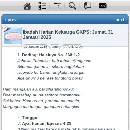
‹ prev
next ›
0
Ibadah Harian Keluarga GKPS: Jumat, 31
Januari 2025
30 Januari 2025
Admin
TATA IBADAH
Doding: Haleluya No. 268:1-2
Jahowa Tuhankin, bah tubuh sijengesan.
Sitompa ganup in, sibere hagoluhan.
Hupindo hu Bamu, angkula na jorgit.
Age uhurhu pe, ase tongtong borsih.
Ham mangajari au, bai sihatahononku;
Dear marsahap au na sambor horomonku;
Sai bahen Ham au on, parhata na mantin;
Margogoh ma tongon ganupan hatangkin.
Tonggo
Ayat harian: Epesus 4:29
“Ulang ma luar hata na mabutak humbani pamangan