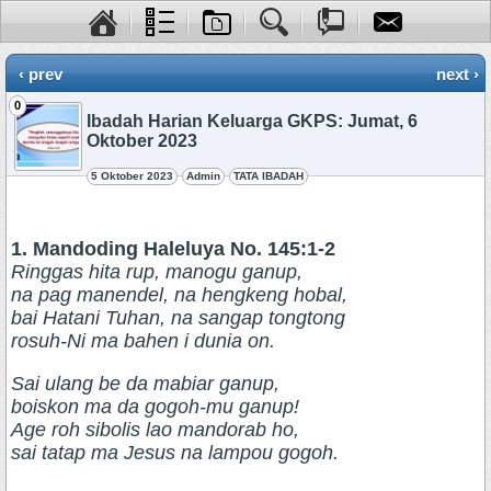
‹ prev
next ›
0
Ibadah Harian Keluarga GKPS: Jumat, 6
Oktober 2023
5 Oktober 2023
Admin
TATA IBADAH
1. Mandoding Haleluya No. 145:1-2
Ringgas hita rup, manogu ganup,
na pag manendel, na hengkeng hobal,
bai Hatani Tuhan, na sangap tongtong
rosuh-Ni ma bahen i dunia on.
Sai ulang be da mabiar ganup,
boiskon ma da gogoh-mu ganup!
Age roh sibolis lao mandorab ho,
sai tatap ma Jesus na lampou gogoh.