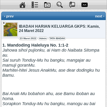
‹ prev
next ›
0
IBADAH HARIAN KELUARGA GKPS: Kamis,
24 Maret 2022
23 Maret 2022
Admin
TATA IBADAH
1. Mandoding Haleluya No. 1:1-2
Jahowa sihol pujionku, ai Ham do Naibata Sitompa
au.
Sai suruh Tonduy-Mu hu bangku, mangajar au
mamuji goranMu.
Marhitei-hitei Jesus AnakMu, ase dear dodingku hu
Bamu.
Bai Anak-Mu bobahon ahu, ase Bamu iboban au
homa.
Sorapkon Tonduy-Mu hu bangku, manogu au bai