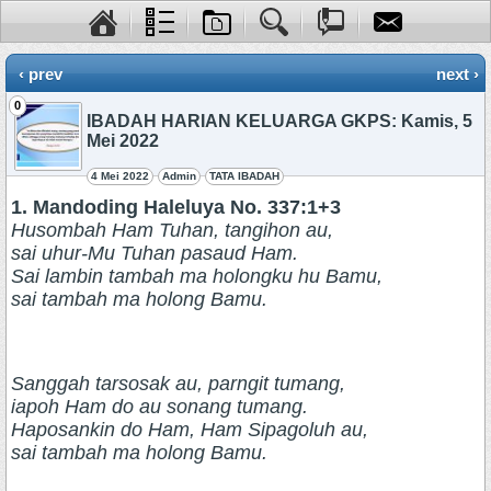
‹ prev
next ›
0
IBADAH HARIAN KELUARGA GKPS: Kamis, 5
Mei 2022
4 Mei 2022
Admin
TATA IBADAH
1. Mandoding Haleluya No. 337:1+3
Husombah Ham Tuhan, tangihon au,
sai uhur-Mu Tuhan pasaud Ham.
Sai lambin tambah ma holongku hu Bamu,
sai tambah ma holong Bamu.
Sanggah tarsosak au, parngit tumang,
iapoh Ham do au sonang tumang.
Haposankin do Ham, Ham Sipagoluh au,
sai tambah ma holong Bamu.