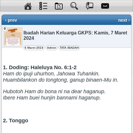
‹ prev
next ›
0
Ibadah Harian Keluarga GKPS: Kamis, 7 Maret
2024
6 Maret 2024
Admin
TATA IBADAH
1. Doding: Haleluya No. 6:1-2
Ham do ipuji uhurhon, Jahowa Tuhankin.
Huambilankon do tongtong, ganup binaen-Mu in.
Hubotoh Ham do bona ni na dear haganup.
Ibere Ham buei hunjin bannami haganup.
2. Tonggo