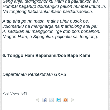
Seng anjai tadingkononku Ham na paluahkon au.
Humbai haganup dousangku pakon humbai uhum in.
Na tongtong habiaranku ibaen pardousaonkin.
Atap aha pe na masa, malas uhur pusok pe.
Jolomanku na mangharga na marholong atei pe;
Ai sadokah au manggoluh, ‘ge dob bois bohalhon.
Ningon Ham, o Sipagoluh, pujionku sai tongtong.
6. Tonggo Ham Bapanami/Doa Bapa Kami
Departemen Persekutuan GKPS
Post Views:
549