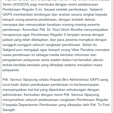
Senin (4/3/2024) pagi membuka dengan resmi pelaksanaan
Pembinaan Reguler II ini. Sesaat setelah pembukaan, Sekjend
GKPS memberikan bimbingan dan arahan secara singkat kepada
ketujuh orang peserta pembinaan, dengan terlebih dahulu
menyapa dan menanyakan keadaan masing-masing peserta
pembinaan. Kemudian Pdt. Dr. Paul Ulrich Munthe menyampaikan
harapannya agar Pembinaan Reguler II berjalan sesuai dengan
jadwal yang telah ditetapkan, dan para peserta mengikuti dengan
sungguh-sungguh seluruh rangkaian pembinaan. Selain itu
Sekjend pun mengajak agar ketujuh orang Vikar Pendeta memakai
masa pembinaan ini sebagai media bertukar informasi dan
pengalaman pelayanan serta wadah dalam hal bertukar pikiran
terkait kendala-kendala yang dihadapi selama menjalani masa
pelayanan.
Pdt. Sarinus Sipayung selaku Kepala Biro Administrasi GKPS yang
turut hadir dalam pembukaan pembinaan ini berkesempatan
menyampaikan hal-hal yang diperlukan sehubungan dengan
administrasi. Kemudian dengan resmi Pdt. Sarinus Sipayung
menyerahkan seluruh pelaksanaan rangkaian Pembinaan Reguler
II kepada Departemen Pembinaan yang dikepalai oleh Pdt. Tri Putri
Saragih.