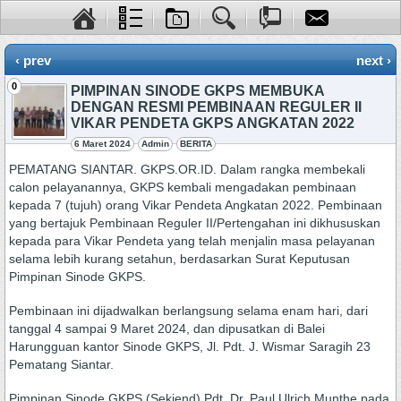
‹ prev
next ›
0
PIMPINAN SINODE GKPS MEMBUKA
DENGAN RESMI PEMBINAAN REGULER II
VIKAR PENDETA GKPS ANGKATAN 2022
6 Maret 2024
Admin
BERITA
PEMATANG SIANTAR. GKPS.OR.ID. Dalam rangka membekali
calon pelayanannya, GKPS kembali mengadakan pembinaan
kepada 7 (tujuh) orang Vikar Pendeta Angkatan 2022. Pembinaan
yang bertajuk Pembinaan Reguler II/Pertengahan ini dikhususkan
kepada para Vikar Pendeta yang telah menjalin masa pelayanan
selama lebih kurang setahun, berdasarkan Surat Keputusan
Pimpinan Sinode GKPS.
Pembinaan ini dijadwalkan berlangsung selama enam hari, dari
tanggal 4 sampai 9 Maret 2024, dan dipusatkan di Balei
Harungguan kantor Sinode GKPS, Jl. Pdt. J. Wismar Saragih 23
Pematang Siantar.
Pimpinan Sinode GKPS (Sekjend) Pdt. Dr. Paul Ulrich Munthe pada