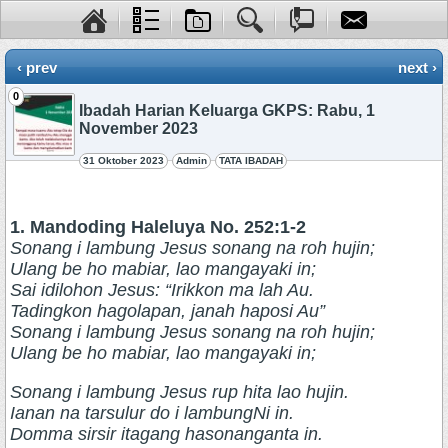
‹ prev
next ›
0
Ibadah Harian Keluarga GKPS: Rabu, 1
November 2023
31 Oktober 2023
Admin
TATA IBADAH
1. Mandoding Haleluya No. 252:1-2
Sonang i lambung Jesus sonang na roh hujin;
Ulang be ho mabiar, lao mangayaki in;
Sai idilohon Jesus: “Irikkon ma lah Au.
Tadingkon hagolapan, janah haposi Au”
Sonang i lambung Jesus sonang na roh hujin;
Ulang be ho mabiar, lao mangayaki in;
Sonang i lambung Jesus rup hita lao hujin.
Ianan na tarsulur do i lambungNi in.
Domma sirsir itagang hasonanganta in.