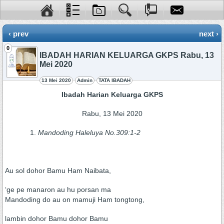
‹ prev
next ›
0
IBADAH HARIAN KELUARGA GKPS Rabu, 13
Mei 2020
13 Mei 2020
Admin
TATA IBADAH
Ibadah Harian Keluarga GKPS
Rabu, 13 Mei 2020
Mandoding Haleluya No.309:1-2
Au sol dohor Bamu Ham Naibata,
‘ge pe manaron au hu porsan ma
Mandoding do au on mamuji Ham tongtong,
lambin dohor Bamu dohor Bamu