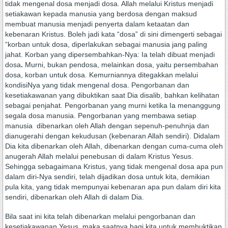
tidak mengenal dosa menjadi dosa. Allah melalui Kristus menjadi
setiakawan kepada manusia yang berdosa dengan maksud
membuat manusia menjadi penyerta dalam ketaatan dan
kebenaran Kristus. Boleh jadi kata “dosa” di sini dimengerti sebagai
“korban untuk dosa, diperlakukan sebagai manusia jang paling
jahat. Korban yang dipersembahkan-Nya: Ia telah dibuat menjadi
dosa
.
Murni, bukan pendosa, melainkan dosa, yaitu persembahan
dosa, korban untuk dosa. Kemurniannya ditegakkan melalui
kondisiNya yang tidak mengenal dosa. Pengorbanan dan
kesetiakawanan yang dibuktikan saat Dia disalib, bahkan kelihatan
sebagai penjahat. Pengorbanan yang murni ketika Ia menanggung
segala dosa manusia. Pengorbanan yang membawa setiap
manusia dibenarkan oleh Allah dengan sepenuh-penuhnja dan
dianugerahi dengan kekudusan (kebenaran Allah sendiri). Didalam
Dia kita dibenarkan oleh Allah, dibenarkan dengan cuma-cuma oleh
anugerah Allah melalui penebusan di dalam Kristus Yesus.
Sehingga sebagaimana Kristus, yang tidak mengenal dosa apa pun
dalam diri-Nya sendiri, telah dijadikan dosa untuk kita, demikian
pula kita, yang tidak mempunyai kebenaran apa pun dalam diri kita
sendiri, dibenarkan oleh Allah di dalam Dia.
Bila saat ini kita telah dibenarkan melalui pengorbanan dan
kesetiakawanan Yesus, maka saatnya bagi kita untuk membuktikan