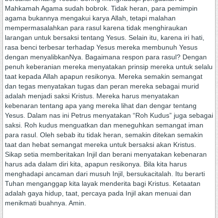
Mahkamah Agama sudah bobrok. Tidak heran, para pemimpin
agama bukannya mengakui karya Allah, tetapi malahan
mempermasalahkan para rasul karena tidak menghiraukan
larangan untuk bersaksi tentang Yesus. Selain itu, karena iri hati,
rasa benci terbesar terhadap Yesus mereka membunuh Yesus
dengan menyalibkanNya. Bagaimana respon para rasul? Dengan
penuh keberanian mereka menyatakan prinsip mereka untuk selalu
taat kepada Allah apapun resikonya. Mereka semakin semangat
dan tegas menyatakan tugas dan peran mereka sebagai murid
adalah menjadi saksi Kristus. Mereka harus menyatakan
kebenaran tentang apa yang mereka lihat dan dengar tentang
Yesus. Dalam nas ini Petrus menyatakan “Roh Kudus” juga sebagai
saksi. Roh kudus menguatkan dan meneguhkan semangat iman
para rasul. Oleh sebab itu tidak heran, semakin ditekan semakin
taat dan hebat semangat mereka untuk bersaksi akan Kristus.
Sikap setia memberitakan Injil dan berani menyatakan kebenaran
harus ada dalam diri kita, apapun resikonya. Bila kita harus
menghadapi ancaman dari musuh Injil, bersukacitalah. Itu berarti
Tuhan menganggap kita layak menderita bagi Kristus. Ketaatan
adalah gaya hidup, taat, percaya pada Injil akan menuai dan
menikmati buahnya. Amin.