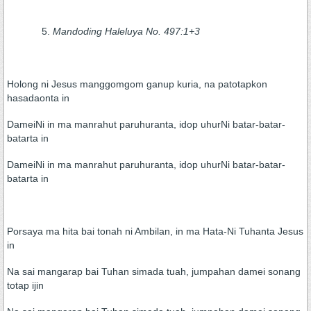
Mandoding Haleluya No. 497:1+3
Holong ni Jesus manggomgom ganup kuria, na patotapkon
hasadaonta in
DameiNi in ma manrahut paruhuranta, idop uhurNi batar-batar-
batarta in
DameiNi in ma manrahut paruhuranta, idop uhurNi batar-batar-
batarta in
Porsaya ma hita bai tonah ni Ambilan, in ma Hata-Ni Tuhanta Jesus
in
Na sai mangarap bai Tuhan simada tuah, jumpahan damei sonang
totap ijin