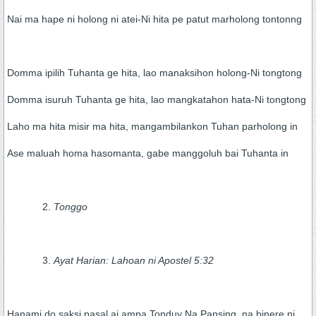
Nai ma hape ni holong ni atei-Ni hita pe patut marholong tontonng
Domma ipilih Tuhanta ge hita, lao manaksihon holong-Ni tongtong
Domma isuruh Tuhanta ge hita, lao mangkatahon hata-Ni tongtong
Laho ma hita misir ma hita, mangambilankon Tuhan parholong in
Ase maluah homa hasomanta, gabe manggoluh bai Tuhanta in
Tonggo
Ayat Harian: Lahoan ni Apostel 5:32
Hanami do saksi pasal ai ampa Tonduy Na Pansing, na binere ni