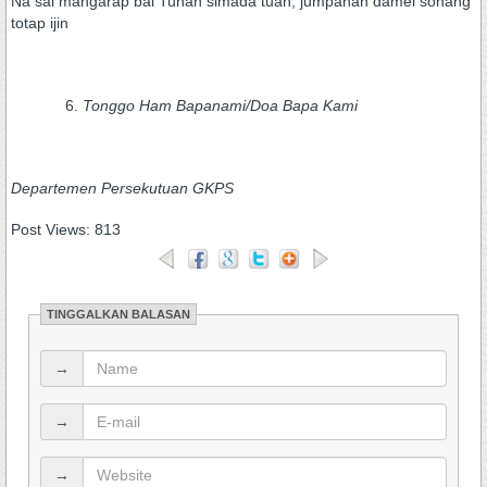
Na sai mangarap bai Tuhan simada tuah, jumpahan damei sonang
totap ijin
Tonggo Ham Bapanami/Doa Bapa Kami
Departemen Persekutuan GKPS
Post Views:
813
TINGGALKAN BALASAN
→
→
→