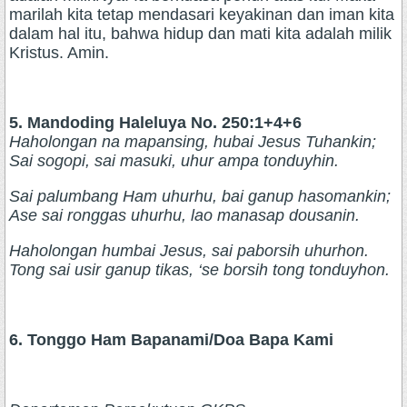
marilah kita tetap mendasari keyakinan dan iman kita
dalam hal itu, bahwa hidup dan mati kita adalah milik
Kristus. Amin.
5. Mandoding Haleluya No. 250:1+4+6
Haholongan na mapansing, hubai Jesus Tuhankin;
Sai sogopi, sai masuki, uhur ampa tonduyhin.
Sai palumbang Ham uhurhu, bai ganup hasomankin;
Ase sai ronggas uhurhu, lao manasap dousanin.
Haholongan humbai Jesus, sai paborsih uhurhon.
Tong sai usir ganup tikas, ‘se borsih tong tonduyhon.
6. Tonggo Ham Bapanami/Doa Bapa Kami