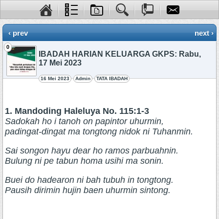
‹ prev
next ›
0
IBADAH HARIAN KELUARGA GKPS: Rabu,
17 Mei 2023
16 Mei 2023
Admin
TATA IBADAH
1. Mandoding Haleluya No. 115:1-3
Sadokah ho i tanoh on papintor uhurmin,
padingat-dingat ma tongtong nidok ni Tuhanmin.
Sai songon hayu dear ho ramos parbuahnin.
Bulung ni pe tabun homa usihi ma sonin.
Buei do hadearon ni bah tubuh in tongtong.
Pausih dirimin hujin baen uhurmin sintong.