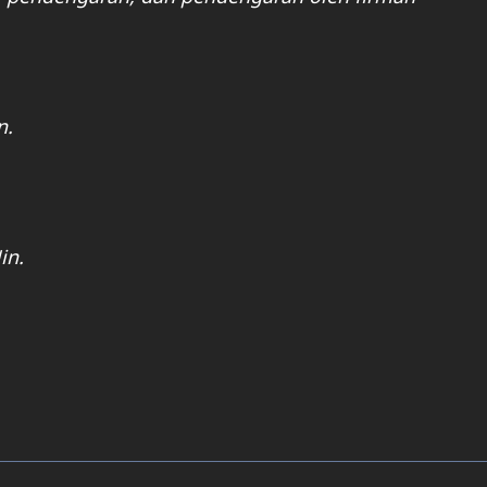
n.
in.