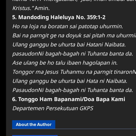
Kristus.”
Amin.
5. Mandoding Haleluya No. 359:1-2
Ho na loja na boratan sai patotap uhurmin.
Bai na parngit ge na doyuk sai pitah ma uhurmi
Ulang ganggu be uhurta bai Hatani Naibata.
pasaudonNi bagah-bagah ni Tuhanta banta da.
Ase ulang be ho talu ibaen hagolapan in.
Tonggor ma Jesus Tuhanmu na parngit tinaronN
Ulang ganggu be uhurta bai Hata ni Naibata.
PasaudonNi bagah-bagah ni Tuhanta banta da.
6. Tonggo Ham Bapanami/Doa Bapa Kami
Departemen Persekutuan GKPS
About the Author