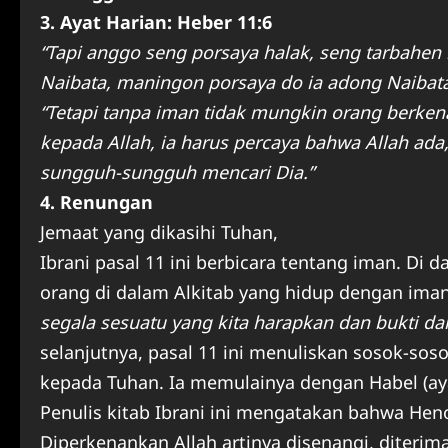
3. Ayat Harian: Heber 11:6
“Tapi anggo seng porsaya halak, seng tarbahen 
Naibata, maningon porsaya do ia adong Naibata
“Tetapi tanpa iman tidak mungkin orang berken
kepada Allah, ia harus percaya bahwa Allah a
sungguh-sungguh mencari Dia.”
4. Renungan
Jemaat yang dikasihi Tuhan,
Ibrani pasal 11 ini berbicara tentang iman. Di d
orang di dalam Alkitab yang hidup dengan ima
segala sesuatu yang kita harapkan dan bukti dari
selanjutnya, pasal 11 ini menuliskan sosok-s
kepada Tuhan. Ia memulainya dengan Habel (aya
Penulis kitab Ibrani ini mengatakan bahwa Hen
Diperkenankan Allah artinya disenangi, diterim