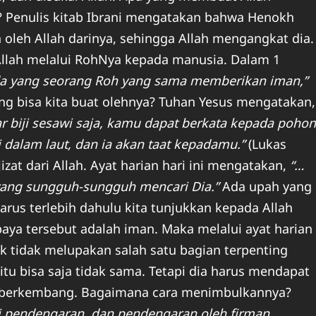
Penulis kitab Ibrani mengatakan bahwa Henokh
 oleh Allah darinya, sehingga Allah mengangkat dia.
Allah melalui RohNya kepada manusia. Dalam 1
a yang seorang Roh yang sama memberikan iman,”
yang bisa kita buat olehnya? Tuhan Yesus mengatakan,
 biji sesawi saja, kamu dapat berkata kepada pohon
 dalam laut, dan ia akan taat kepadamu.”
(Lukas
zat dari Allah. Ayat harian hari ini mengatakan,
“…
ang sungguh-sungguh mencari Dia.”
Ada upah yang
arus terlebih dahulu kita tunjukkan kepada Allah
aya tersebut adalah iman. Maka melalui ayat harian
tuk tidak melupakan salah satu bagian terpenting
itu bisa saja tidak sama. Tetapi dia harus mendapat
n berkembang. Bagaimana cara menimbulkannya?
ri pendengaran, dan pendengaran oleh firman