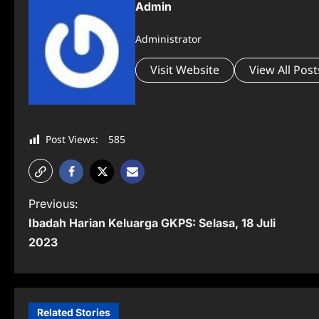
Admin
Administrator
Visit Website
View All Post
Post Views:
585
P
Previous:
Ibadah Harian Keluarga GKPS: Selasa, 18 Juli
o
2023
s
t
n
Related Stories