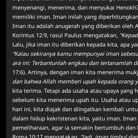
menyenangi, menerima, dan menyukai Henokh? 
memiliki iman. Iman inilah yang diperhitungkan
Iman itu adalah anugerah yang diberikan oleh 
Korintus 12:9, rasul Paulus mengatakan,
“Kepad
Lalu, jika iman itu diberikan kepada kita, apa 
“Kalau sekiranya kamu mempunyai iman sebesar
ara ini: Terbantunlah engkau dan tertanamlah di
17:6). Artinya, dengan iman kita menerima mukji
dan bahwa Allah memberi upah kepada orang y
kita terima. Tetapi ada usaha atau upaya yang h
sebelum kita menerima upah itu. Usaha atau up
hari ini, kita diajak dan diingatkan kembali un
dalam hidup kekristenan kita, yaitu iman. Iman 
pemeliharaan, agar ia semakin bertumbuh da
Roma 10:17 mengatakan,
“Jadi, iman timbul da