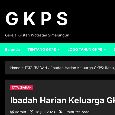
Skip
to
G K P S
content
Gereja Kristen Protestan Simalungun
Beranda
TENTANG GKPS
LOGO TAHUN GKPS
Home
TATA IBADAH
Ibadah Harian Keluarga GKPS: Rabu, 
TATA IBADAH
Ibadah Harian Keluarga G
Admin
18 Juli 2023
3 minutes read