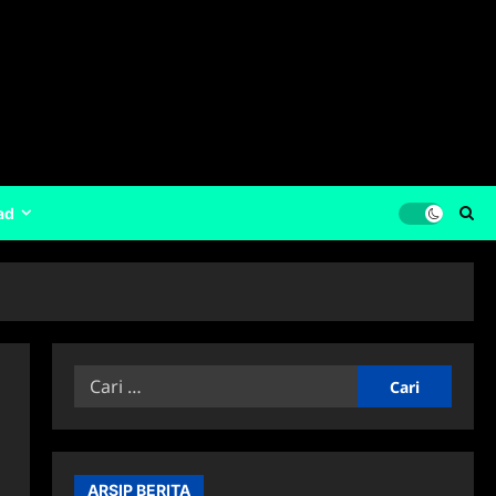
ad
Cari
untuk:
ARSIP BERITA