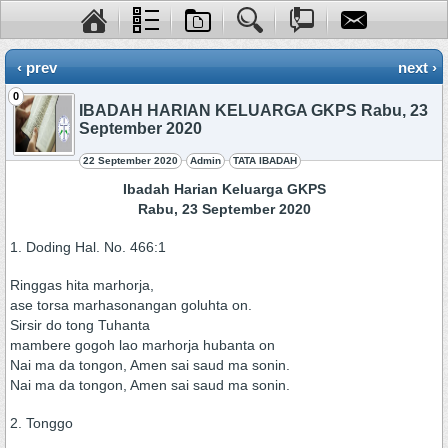
‹ prev
next ›
0
IBADAH HARIAN KELUARGA GKPS Rabu, 23
September 2020
22 September 2020
Admin
TATA IBADAH
Ibadah Harian Keluarga GKPS
Rabu, 23 September 2020
1. Doding Hal. No. 466:1
Ringgas hita marhorja,
ase torsa marhasonangan goluhta on.
Sirsir do tong Tuhanta
mambere gogoh lao marhorja hubanta on
Nai ma da tongon, Amen sai saud ma sonin.
Nai ma da tongon, Amen sai saud ma sonin.
2. Tonggo