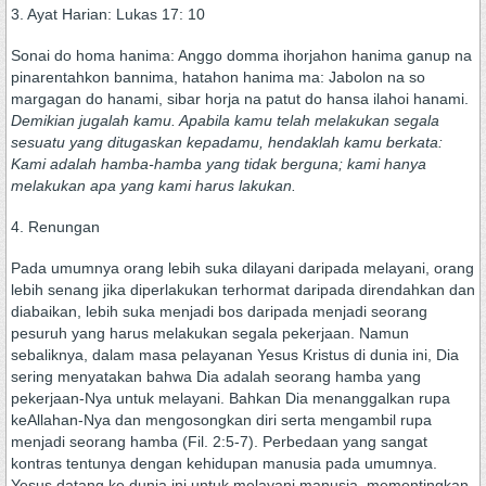
3. Ayat Harian: Lukas 17: 10
Sonai do homa hanima: Anggo domma ihorjahon hanima ganup na
pinarentahkon bannima, hatahon hanima ma: Jabolon na so
margagan do hanami, sibar horja na patut do hansa ilahoi hanami.
Demikian jugalah kamu. Apabila kamu telah melakukan segala
sesuatu yang ditugaskan kepadamu, hendaklah kamu berkata:
Kami adalah hamba-hamba yang tidak berguna; kami hanya
melakukan apa yang kami harus lakukan.
4. Renungan
Pada umumnya orang lebih suka dilayani daripada melayani, orang
lebih senang jika diperlakukan terhormat daripada direndahkan dan
diabaikan, lebih suka menjadi bos daripada menjadi seorang
pesuruh yang harus melakukan segala pekerjaan. Namun
sebaliknya, dalam masa pelayanan Yesus Kristus di dunia ini, Dia
sering menyatakan bahwa Dia adalah seorang hamba yang
pekerjaan-Nya untuk melayani. Bahkan Dia menanggalkan rupa
keAllahan-Nya dan mengosongkan diri serta mengambil rupa
menjadi seorang hamba (Fil. 2:5-7). Perbedaan yang sangat
kontras tentunya dengan kehidupan manusia pada umumnya.
Yesus datang ke dunia ini untuk melayani manusia, mementingkan