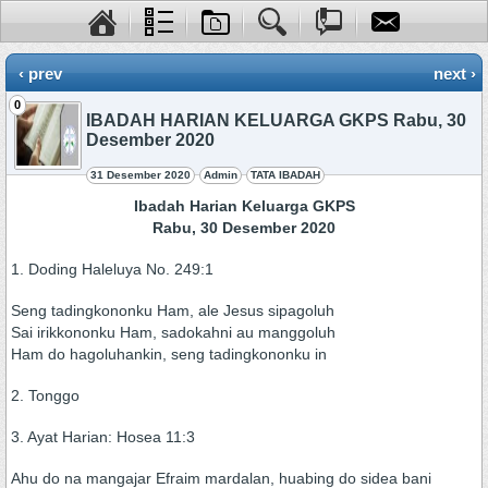
‹ prev
next ›
0
IBADAH HARIAN KELUARGA GKPS Rabu, 30
Desember 2020
31 Desember 2020
Admin
TATA IBADAH
Ibadah Harian Keluarga GKPS
Rabu, 30 Desember 2020
1. Doding Haleluya No. 249:1
Seng tadingkononku Ham, ale Jesus sipagoluh
Sai irikkononku Ham, sadokahni au manggoluh
Ham do hagoluhankin, seng tadingkononku in
2. Tonggo
3. Ayat Harian: Hosea 11:3
Ahu do na mangajar Efraim mardalan, huabing do sidea bani