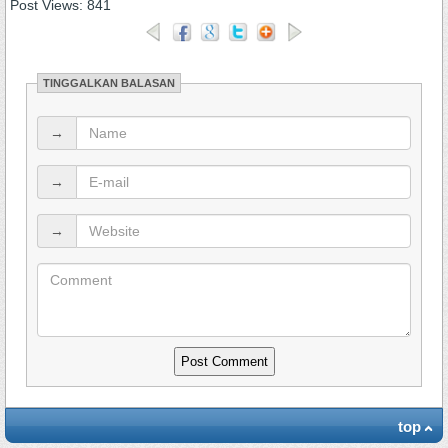
Post Views:
841
TINGGALKAN BALASAN
→
→
→
top