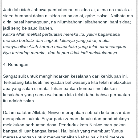
Jadi dob iidah Jahowa pambahenan ni sidea ai, ai ma na mulak ai
sidea humbani dalan ni sidea na bajan ai, gabe isolsoli Naibata ma
dirini pasal hamagouan, na nilumbahonni sibahenonni bani sidea;
jadi seng be saud ibahen.
Ketika Allah melihat perbuatan mereka itu, yakni bagaimana
mereka berbalik dari tingkah lakunya yang jahat, maka
menyesallah Allah karena malapetaka yang telah dirancangkan-
Nya terhadap mereka, dan Ia pun tidak jadi melakukannya.
4. Renungan
Sangat sulit untuk menghindarkan kesalahan dari kehidupan ini.
Terkadang kita tidak menyadari bahwasanya kita telah melakukan
apa yang salah di mata Tuhan bahkan kembali melakukan
kesalahan yang sama walaupun kita telah tahu bahwa perbuatan
itu adalah salah.
Dalam catatan Alkitab, Niniwe merupakan sebuah kota besar dan
merupakan ibukota Asyur pada zaman dahulu dan penduduknya
melakukan perbuatan dosa. Penduduk kota Niniwe merupakan
bangsa di luar bangsa Israel. Hal itulah yang membuat Yunus
merasa enggan untuk menyampaikan kabar baik bagi mereka,