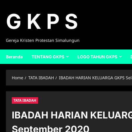
Skip
to
G K P S
content
Gereja Kristen Protestan Simalungun
Beranda
TENTANG GKPS
LOGO TAHUN GKPS
Home
TATA IBADAH
IBADAH HARIAN KELUARGA GKPS Sela
TATA IBADAH
IBADAH HARIAN KELUARG
September 2020