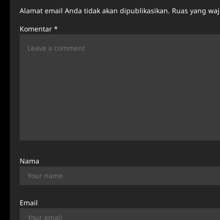
a
Alamat email Anda tidak akan dipublikasikan.
Ruas yang waj
v
Komentar
*
i
g
a
t
i
o
n
Nama
Email