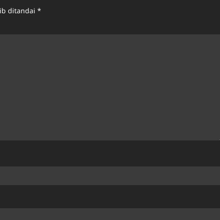
ib ditandai
*