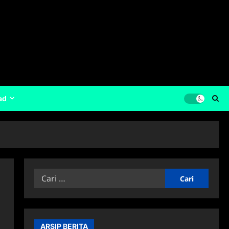
ad
Cari
untuk:
ARSIP BERITA