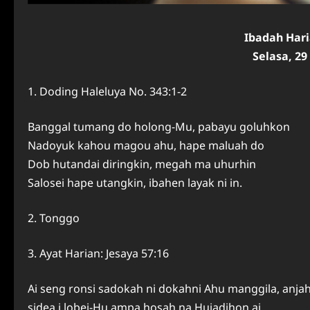
Ibadah Har
Selasa, 2
1. Doding Haleluya No. 343:1-2
Banggal tumang do holong-Mu, pabayu goluhkon
Nadoyuk kahou magou ahu, hape maluah do
Dob hutandai diringkin, megah ma uhurhin
Salosei hape utangkin, ibahen layak ni in.
2. Tonggo
3. Ayat Harian: Jesaya 57:16
Ai seng ronsi sadokah ni dokahni Ahu manggila, anj
sidea i lobei-Hu ampa hosah na Hujadihon ai.