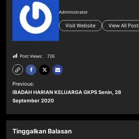
Administrator
Visit Website
View All Post
Post Views:
726
P
Previous:
IBADAH HARIAN KELUARGA GKPS Senin, 28
o
September 2020
s
t
n
Tinggalkan Balasan