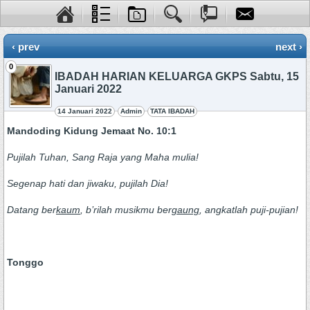
‹ prev
next ›
0
IBADAH HARIAN KELUARGA GKPS Sabtu, 15
Januari 2022
14 Januari 2022
Admin
TATA IBADAH
Mandoding
Kidung Jemaat No. 10:1
Pujilah Tuhan, Sang Raja yang Maha mulia!
Segenap hati dan jiwaku, pujilah Dia!
Datang ber
kaum
, b’rilah musikmu ber
gaung
, angkatlah puji-pujian!
Tonggo