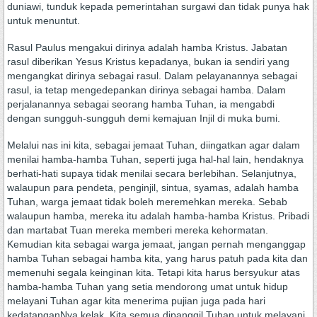
duniawi, tunduk kepada pemerintahan surgawi dan tidak punya hak
untuk menuntut.
Rasul Paulus mengakui dirinya adalah hamba Kristus. Jabatan
rasul diberikan Yesus Kristus kepadanya, bukan ia sendiri yang
mengangkat dirinya sebagai rasul. Dalam pelayanannya sebagai
rasul, ia tetap mengedepankan dirinya sebagai hamba. Dalam
perjalanannya sebagai seorang hamba Tuhan, ia mengabdi
dengan sungguh-sungguh demi kemajuan Injil di muka bumi.
Melalui nas ini kita, sebagai jemaat Tuhan, diingatkan agar dalam
menilai hamba-hamba Tuhan, seperti juga hal-hal lain, hendaknya
berhati-hati supaya tidak menilai secara berlebihan. Selanjutnya,
walaupun para pendeta, penginjil, sintua, syamas, adalah hamba
Tuhan, warga jemaat tidak boleh meremehkan mereka. Sebab
walaupun hamba, mereka itu adalah hamba-hamba Kristus. Pribadi
dan martabat Tuan mereka memberi mereka kehormatan.
Kemudian kita sebagai warga jemaat, jangan pernah menganggap
hamba Tuhan sebagai hamba kita, yang harus patuh pada kita dan
memenuhi segala keinginan kita. Tetapi kita harus bersyukur atas
hamba-hamba Tuhan yang setia mendorong umat untuk hidup
melayani Tuhan agar kita menerima pujian juga pada hari
kedatanganNya kelak. Kita semua dipanggil Tuhan untuk melayani