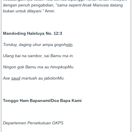
dengan penuh pengabdian,
“sama seperti Anak Manusia datang
bukan untuk dilayani.
”
Amin.
Mandoding
Haleluya No. 12:3
Tonduy, daging uhur ampa gogoh
niin
.
Ulang bai na sambor, sai Bamu ma in
.
Ningon gok Bamu ma au hinopkopMu
.
Ase
saud
martuah au jabolonMu.
Tonggo Ham Bapan
ami/Doa Bapa Kami
Departemen Persekutuan GKPS