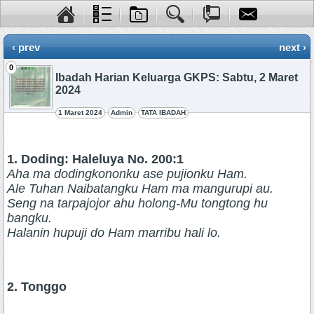
‹ prev
next ›
0
Ibadah Harian Keluarga GKPS: Sabtu, 2 Maret
2024
1 Maret 2024
Admin
TATA IBADAH
1. Doding: Haleluya No. 200:1
Aha ma dodingkononku ase pujionku Ham.
Ale Tuhan Naibatangku Ham ma mangurupi au.
Seng na tarpajojor ahu holong-Mu tongtong hu
bangku.
Halanin hupuji do Ham marribu hali lo.
2. Tonggo