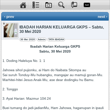
‹ prev
next ›
0
IBADAH HARIAN KELUARGA GKPS – Sabtu,
30 Mei 2020
30 Mei 2020
Admin
TATA IBADAH
Ibadah Harian Keluarga GKPS
Sabtu, 30 Mei 2020
1. Doding Haleluya No. 1: 1
Jahowa sihol pujionku, ai Ham do Naibata Sitompa au
Sai suruh Tonduy-Mu hubangku, mangajar au mamuji goran-Mu.
Marhitei-hitei Jesus Anak-Mu, ase dear dodingku hu Bamu.
2. Tonggo
3. Ayat Harian: Mazmur 104:24
Buei tumang do jadi-jadianMu, Ham Jahowa, haganupan in ipauli