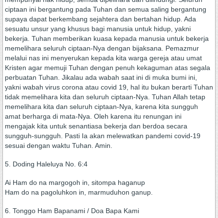
ciptaan ini bergantung pada Tuhan dan semua saling bergantung
supaya dapat berkembang sejahtera dan bertahan hidup. Ada
sesuatu unsur yang khusus bagi manusia untuk hidup, yakni
bekerja. Tuhan memberikan kuasa kepada manusia untuk bekerja
memelihara seluruh ciptaan-Nya dengan bijaksana. Pemazmur
melalui nas ini menyerukan kepada kita warga gereja atau umat
Kristen agar memuji Tuhan dengan penuh kekaguman atas segala
perbuatan Tuhan. Jikalau ada wabah saat ini di muka bumi ini,
yakni wabah virus corona atau covid 19, hal itu bukan berarti Tuhan
tidak memelihara kita dan seluruh ciptaan-Nya. Tuhan Allah tetap
memelihara kita dan seluruh ciptaan-Nya, karena kita sungguh
amat berharga di mata-Nya. Oleh karena itu renungan ini
mengajak kita untuk senantiasa bekerja dan berdoa secara
sungguh-sungguh. Pasti Ia akan melewatkan pandemi covid-19
sesuai dengan waktu Tuhan. Amin.
5. Doding Haleluya No. 6:4
Ai Ham do na margogoh in, sitompa haganup
Ham do na pagoluhkon in, marmuduhon ganup.
6. Tonggo Ham Bapanami / Doa Bapa Kami