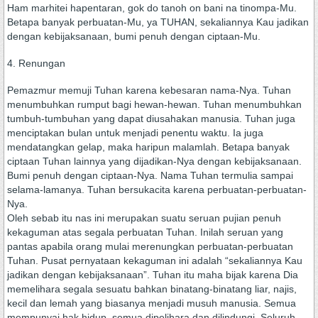
Ham marhitei hapentaran, gok do tanoh on bani na tinompa-Mu.
Betapa banyak perbuatan-Mu, ya TUHAN, sekaliannya Kau jadikan
dengan kebijaksanaan, bumi penuh dengan ciptaan-Mu.
4. Renungan
Pemazmur memuji Tuhan karena kebesaran nama-Nya. Tuhan
menumbuhkan rumput bagi hewan-hewan. Tuhan menumbuhkan
tumbuh-tumbuhan yang dapat diusahakan manusia. Tuhan juga
menciptakan bulan untuk menjadi penentu waktu. Ia juga
mendatangkan gelap, maka haripun malamlah. Betapa banyak
ciptaan Tuhan lainnya yang dijadikan-Nya dengan kebijaksanaan.
Bumi penuh dengan ciptaan-Nya. Nama Tuhan termulia sampai
selama-lamanya. Tuhan bersukacita karena perbuatan-perbuatan-
Nya.
Oleh sebab itu nas ini merupakan suatu seruan pujian penuh
kekaguman atas segala perbuatan Tuhan. Inilah seruan yang
pantas apabila orang mulai merenungkan perbuatan-perbuatan
Tuhan. Pusat pernyataan kekaguman ini adalah “sekaliannya Kau
jadikan dengan kebijaksanaan”. Tuhan itu maha bijak karena Dia
memelihara segala sesuatu bahkan binatang-binatang liar, najis,
kecil dan lemah yang biasanya menjadi musuh manusia. Semua
mempunyai hak hidup, semua dipelihara dan dilindungi. Seluruh