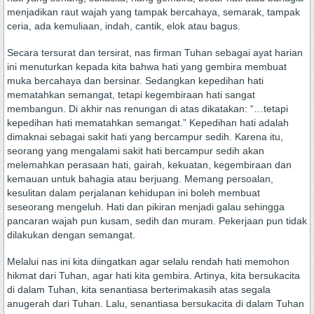
menjadikan raut wajah yang tampak bercahaya, semarak, tampak
ceria, ada kemuliaan, indah, cantik, elok atau bagus.
Secara tersurat dan tersirat, nas firman Tuhan sebagai ayat harian
ini menuturkan kepada kita bahwa hati yang gembira membuat
muka bercahaya dan bersinar. Sedangkan kepedihan hati
mematahkan semangat, tetapi kegembiraan hati sangat
membangun. Di akhir nas renungan di atas dikatakan: “…tetapi
kepedihan hati mematahkan semangat.” Kepedihan hati adalah
dimaknai sebagai sakit hati yang bercampur sedih. Karena itu,
seorang yang mengalami sakit hati bercampur sedih akan
melemahkan perasaan hati, gairah, kekuatan, kegembiraan dan
kemauan untuk bahagia atau berjuang. Memang persoalan,
kesulitan dalam perjalanan kehidupan ini boleh membuat
seseorang mengeluh. Hati dan pikiran menjadi galau sehingga
pancaran wajah pun kusam, sedih dan muram. Pekerjaan pun tidak
dilakukan dengan semangat.
Melalui nas ini kita diingatkan agar selalu rendah hati memohon
hikmat dari Tuhan, agar hati kita gembira. Artinya, kita bersukacita
di dalam Tuhan, kita senantiasa berterimakasih atas segala
anugerah dari Tuhan. Lalu, senantiasa bersukacita di dalam Tuhan