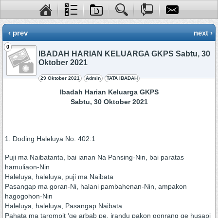
‹ prev
next ›
0
IBADAH HARIAN KELUARGA GKPS Sabtu, 30
Oktober 2021
29 Oktober 2021
Admin
TATA IBADAH
Ibadah Harian Keluarga GKPS
Sabtu, 30 Oktober 2021
1. Doding Haleluya No. 402:1
Puji ma Naibatanta, bai ianan Na Pansing-Nin, bai paratas
hamuliaon-Nin
Haleluya, haleluya, puji ma Naibata
Pasangap ma goran-Ni, halani pambahenan-Nin, ampakon
hagogohon-Nin
Haleluya, haleluya, Pasangap Naibata.
Pahata ma tarompit ‘ge arbab pe, irandu pakon gonrang ge husapi