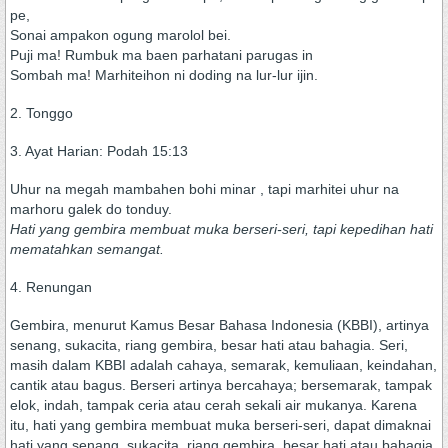
pe,
Sonai ampakon ogung marolol bei.
Puji ma! Rumbuk ma baen parhatani parugas in
Sombah ma! Marhiteihon ni doding na lur-lur ijin.
2. Tonggo
3. Ayat Harian: Podah 15:13
Uhur na megah mambahen bohi minar , tapi marhitei uhur na
marhoru galek do tonduy.
Hati yang gembira membuat muka berseri-seri, tapi kepedihan hati
mematahkan semangat.
4. Renungan
Gembira, menurut Kamus Besar Bahasa Indonesia (KBBI), artinya
senang, sukacita, riang gembira, besar hati atau bahagia. Seri,
masih dalam KBBI adalah cahaya, semarak, kemuliaan, keindahan,
cantik atau bagus. Berseri artinya bercahaya; bersemarak, tampak
elok, indah, tampak ceria atau cerah sekali air mukanya. Karena
itu, hati yang gembira membuat muka berseri-seri, dapat dimaknai
hati yang senang, sukacita, riang gembira, besar hati atau bahagia