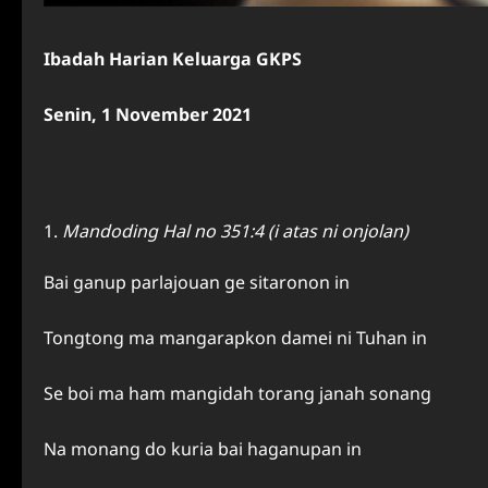
Ibadah H
arian K
eluarga GKPS
Senin, 1 November 2021
Mandoding Hal no 351:4 (i atas ni onjolan)
Bai ganup parlajouan ge sitaronon in
Tongtong ma mangarapkon damei ni Tuhan in
Se boi ma ham mangidah torang janah sonang
Na monang do kuria bai haganupan in