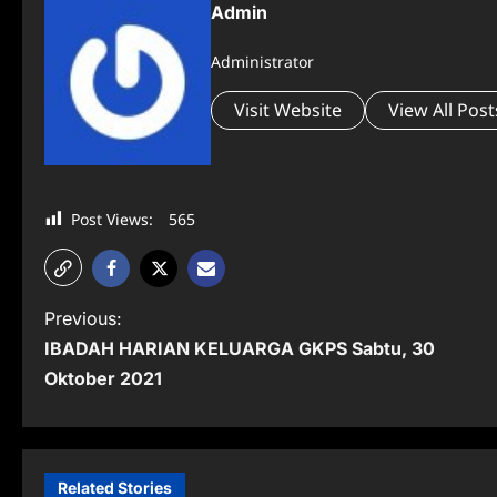
Admin
Administrator
Visit Website
View All Post
Post Views:
565
P
Previous:
IBADAH HARIAN KELUARGA GKPS Sabtu, 30
o
Oktober 2021
s
t
n
Related Stories