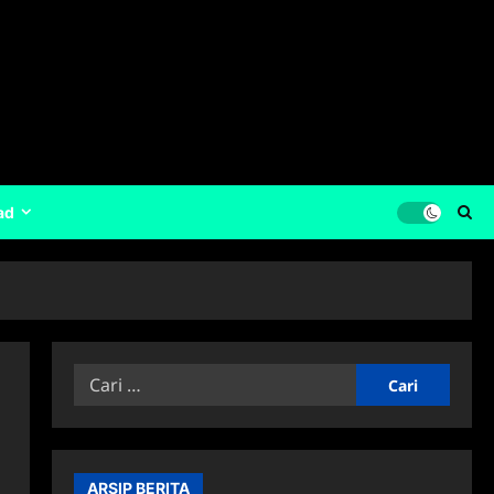
ad
Cari
untuk:
ARSIP BERITA