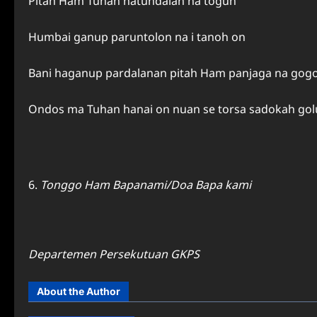
Pitah Ham Tuhan hatundalan na toguh
Humbai ganup paruntolon na i tanoh on
Bani haganup pardalanan pitah Ham panjaga na gog
Ondos ma Tuhan hanai on nuan se torsa sadokah gol
Tonggo Ham Bapanami/Doa Bapa kami
Depart
e
men Persekutuan GKPS
About the Author