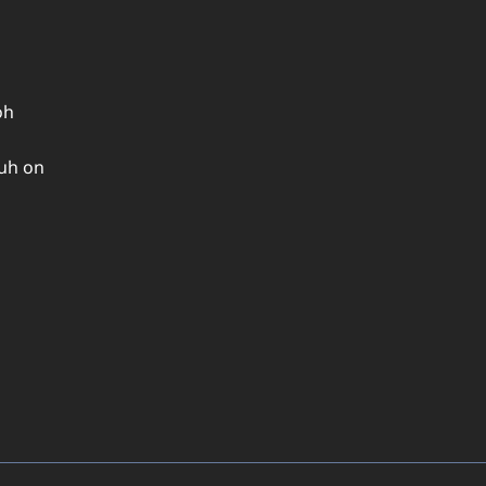
oh
uh on