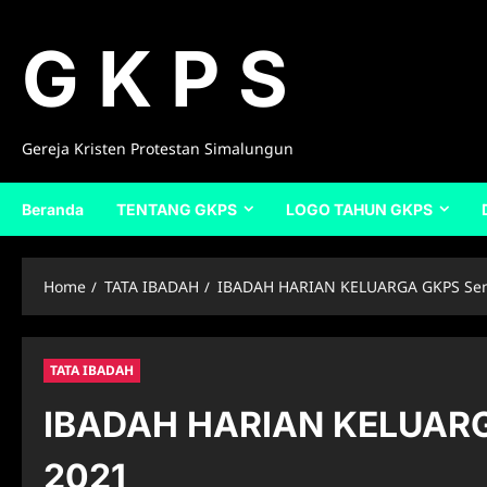
Skip
to
G K P S
content
Gereja Kristen Protestan Simalungun
Beranda
TENTANG GKPS
LOGO TAHUN GKPS
Home
TATA IBADAH
IBADAH HARIAN KELUARGA GKPS Sen
TATA IBADAH
IBADAH HARIAN KELUARG
2021