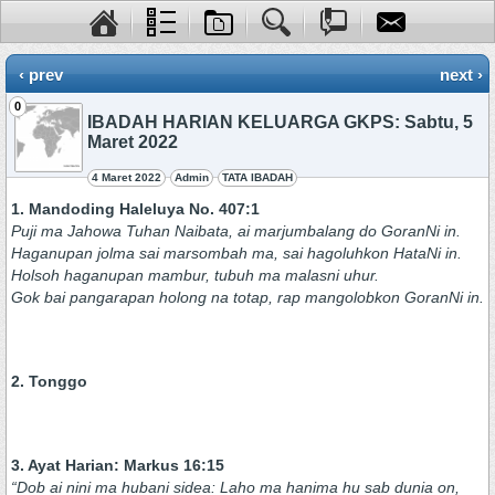
‹ prev
next ›
0
IBADAH HARIAN KELUARGA GKPS: Sabtu, 5
Maret 2022
4 Maret 2022
Admin
TATA IBADAH
1. Mandoding Haleluya No. 407:1
Puji ma Jahowa Tuhan Naibata, ai marjumbalang do GoranNi in.
Haganupan jolma sai marsombah ma, sai hagoluhkon HataNi in.
Holsoh haganupan mambur, tubuh ma malasni uhur.
Gok bai pangarapan holong na totap, rap mangolobkon GoranNi in.
2. Tonggo
3. Ayat Harian: Markus 16:15
“Dob ai nini ma hubani sidea: Laho ma hanima hu sab dunia on,