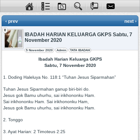
‹ prev
next ›
0
IBADAH HARIAN KELUARGA GKPS Sabtu, 7
November 2020
5 November 2020
Admin
TATA IBADAH
Ibadah Harian Keluarga GKPS
Sabtu, 7 November 2020
1. Doding Haleluya No. 118:1 “Tuhan Jesus Siparmahan”
Tuhan Jesus Siparmahan ganup biri-biri do.
Jesus gok Bamu uhurhu, sai irikhononku Ham.
Sai irikhononku Ham. Sai irikhononku Ham,
Jesus gok Bamu uhurhu, sai irikhononku Ham.
2. Tonggo
3. Ayat Harian: 2 Timoteus 2:25