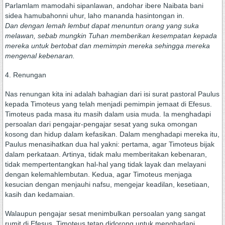
Parlamlam mamodahi sipanlawan, andohar ibere Naibata bani
sidea hamubahonni uhur, laho mananda hasintongan in.
Dan dengan lemah lembut dapat menuntun orang yang suka
melawan, sebab mungkin Tuhan memberikan kesempatan kepada
mereka untuk bertobat dan memimpin mereka sehingga mereka
mengenal kebenaran.
4. Renungan
Nas renungan kita ini adalah bahagian dari isi surat pastoral Paulus
kepada Timoteus yang telah menjadi pemimpin jemaat di Efesus.
Timoteus pada masa itu masih dalam usia muda. Ia menghadapi
persoalan dari pengajar-pengajar sesat yang suka omongan
kosong dan hidup dalam kefasikan. Dalam menghadapi mereka itu,
Paulus menasihatkan dua hal yakni: pertama, agar Timoteus bijak
dalam perkataan. Artinya, tidak malu memberitakan kebenaran,
tidak mempertentangkan hal-hal yang tidak layak dan melayani
dengan kelemahlembutan. Kedua, agar Timoteus menjaga
kesucian dengan menjauhi nafsu, mengejar keadilan, kesetiaan,
kasih dan kedamaian.
Walaupun pengajar sesat menimbulkan persoalan yang sangat
rumit di Efesus, Timoteus tetap didorong untuk menghadapi