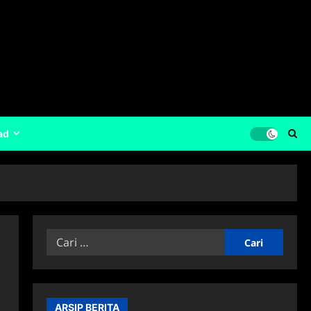
ad
Cari
untuk:
ARSIP BERITA