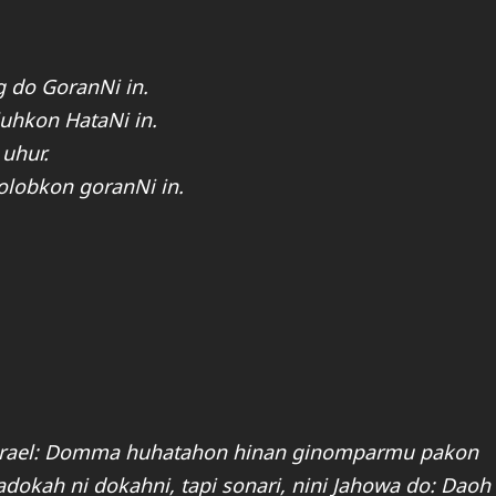
 do GoranNi in.
uhkon HataNi in.
uhur.
olobkon goranNi in.
i Israel: Domma huhatahon hinan ginomparmu pakon
okah ni dokahni, tapi sonari, nini Jahowa do: Daoh