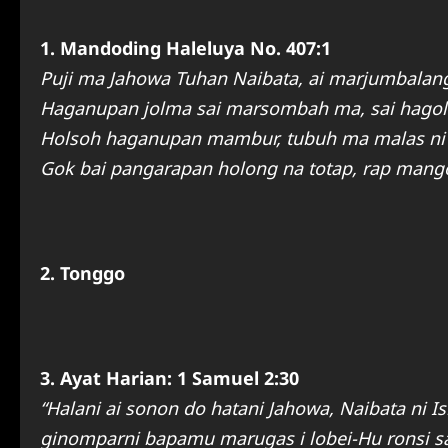
1. Mandoding Haleluya No. 407:1
Puji ma Jahowa Tuhan Naibata, ai marjumbalang
Haganupan jolma sai marsombah ma, sai hagol
Holsoh haganupan mambur, tubuh ma malas ni 
Gok bai pangarapan holong na totap, rap mang
2. Tonggo
3. Ayat Harian: 1 Samuel 2:30
“Halani ai sonon do hatani Jahowa, Naibata n
ginomparni bapamu marugas i lobei-Hu ronsi sad