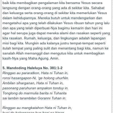
baik kita membagikan pengalaman kita bersama Yesus secara
langsung dengan orang-orang yang ada di sekitar kita. Sahabat
dan keluarga serta orang-orang di sekitar kita memerlukan Yesus
dalam kehidupannya. Mereka butuh untuk mendengarkan dan
mengetahui apa yang telah dilakukan Yesus ribuan tahun yang lalu
dan apa yang telah diperbuat-Nya bagimu kemarin dan hari ini
agar hal serupa juga dapat mereka alami dan rasakan seperti yang
kita rasakan. Rumah, keluarga, dan lingkungan adalah lapangan
misi bagi kita. Mungkin ada kalanya justru tempat-tempat seperti
itulah tempat yang paling sulit dan menantang bagi kita, namun ke
sanalah Allah memanggil dan mengutus kita untuk membagikan
kasih-Nya yang Maha Agung. Amin.
5. Mandoding Haleluya No. 381:1-2
Ringgas au pararatkon, Hata ni Tuhan in,
ronsi hasangapon-Ni, ‘ge holong uhurNin.
Ambilan siharganan, Hata ni Tuhan in,
pasonang paruhuran ampakon tonduy in.
Tongtong do marmulia barita ni Tuhanta
sai lambin tarambilan Goranni Tuhan in.
Ringgas au mangkatahon Hata ni Tuhan in,
buei do halonganan hun bani na hinan.