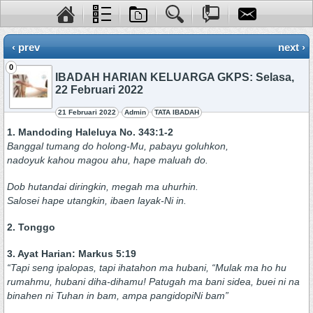
‹ prev
next ›
0
IBADAH HARIAN KELUARGA GKPS: Selasa,
22 Februari 2022
21 Februari 2022
Admin
TATA IBADAH
1. Mandoding Haleluya No. 343:1-2
Banggal tumang do holong-Mu, pabayu goluhkon,
nadoyuk kahou magou ahu, hape maluah do.
Dob hutandai diringkin, megah ma uhurhin.
Salosei hape utangkin, ibaen layak-Ni in.
2. Tonggo
3. Ayat Harian: Markus 5:19
“Tapi seng ipalopas, tapi ihatahon ma hubani, “Mulak ma ho hu
rumahmu, hubani diha-dihamu! Patugah ma bani sidea, buei ni na
binahen ni Tuhan in bam, ampa pangidopiNi bam”