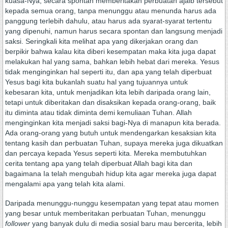
kuasa-Nya, secara spontan memberitakan perbuatan ajaib tersebut
kepada semua orang, tanpa menunggu atau menunda harus ada
panggung terlebih dahulu, atau harus ada syarat-syarat tertentu
yang dipenuhi, namun harus secara spontan dan langsung menjadi
saksi. Seringkali kita melihat apa yang dikerjakan orang dan
berpikir bahwa kalau kita diberi kesempatan maka kita juga dapat
melakukan hal yang sama, bahkan lebih hebat dari mereka. Yesus
tidak menginginkan hal seperti itu, dan apa yang telah diperbuat
Yesus bagi kita bukanlah suatu hal yang tujuannya untuk
kebesaran kita, untuk menjadikan kita lebih daripada orang lain,
tetapi untuk diberitakan dan disaksikan kepada orang-orang, baik
itu diminta atau tidak diminta demi kemuliaan Tuhan. Allah
menginginkan kita menjadi saksi bagi-Nya di manapun kita berada.
Ada orang-orang yang butuh untuk mendengarkan kesaksian kita
tentang kasih dan perbuatan Tuhan, supaya mereka juga dikuatkan
dan percaya kepada Yesus seperti kita. Mereka membutuhkan
cerita tentang apa yang telah diperbuat Allah bagi kita dan
bagaimana Ia telah mengubah hidup kita agar mereka juga dapat
mengalami apa yang telah kita alami.
Daripada menunggu-nunggu kesempatan yang tepat atau momen
yang besar untuk memberitakan perbuatan Tuhan, menunggu
follower
yang banyak dulu di media sosial baru mau bercerita, lebih