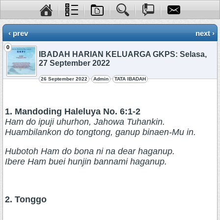
‹ prev
next ›
0
IBADAH HARIAN KELUARGA GKPS: Selasa,
27 September 2022
26 September 2022
Admin
TATA IBADAH
1. Mandoding Haleluya No. 6:1-2
Ham do ipuji uhurhon, Jahowa Tuhankin.
Huambilankon do tongtong, ganup binaen-Mu in.
Hubotoh Ham do bona ni na dear haganup.
Ibere Ham buei hunjin bannami haganup.
2. Tonggo