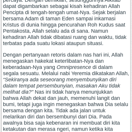
percaya. Dengan demikian, sesungguhnya Alkitab
dapat digambarkan sebagai kisah kehadiran Allah
Pencipta di tengah-tengah umat-Nya. Sejak berjalan
bersama Adam di taman Eden sampai inkarnasi
Kristus di dunia hingga pencurahan Roh Kudus saat
Pentakosta, Allah selalu ada di sana. Namun
kehadiran Allah tidak dibatasi ruang dan waktu, tidak
terbatas pada suatu lokasi ataupun situasi.
Dengan pertanyaan retoris dalam nas hari ini, Allah
menegaskan hakekat keterlibatan-Nya dan
keberadaan-Nya yang
Omnipresence
di dalam
segala sesuatu. Melalui nabi Yeremia dikatakan Allah,
“Sekiranya ada seseorang menyembunyikan diri
dalam tempat persembunyian, masakan Aku tidak
melihat dia?”
Nas ini tidak hanya menunjukkan
bahwa Allah dekat dan jauh, memenuhi langit dan
bumi, tetapi juga ingin menegaskan bahwa Dia selalu
bersama dengan kita. Tidak ada jalan untuk
melarikan diri dan bersembunyi dari Dia. Pada
awalnya bisa saja kebenaran ini membuat diri kita
ketakutan dan merasa ngeri, namun ketika kita