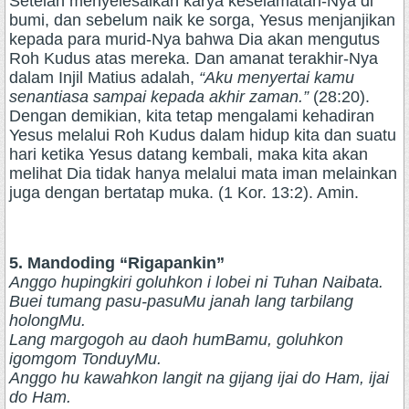
Setelah menyelesaikan karya keselamatan-Nya di
bumi, dan sebelum naik ke sorga, Yesus menjanjikan
kepada para murid-Nya bahwa Dia akan mengutus
Roh Kudus atas mereka. Dan amanat terakhir-Nya
dalam Injil Matius adalah,
“Aku menyertai kamu
senantiasa sampai kepada akhir zaman.”
(28:20).
Dengan demikian, kita tetap mengalami kehadiran
Yesus melalui Roh Kudus dalam hidup kita dan suatu
hari ketika Yesus datang kembali, maka kita akan
melihat Dia tidak hanya melalui mata iman melainkan
juga dengan bertatap muka. (1 Kor. 13:2). Amin.
5. Mandoding “Rigapankin”
Anggo hupingkiri goluhkon i lobei ni Tuhan Naibata.
Buei tumang pasu-pasuMu janah lang tarbilang
holongMu.
Lang margogoh au daoh humBamu, goluhkon
igomgom TonduyMu.
Anggo hu kawahkon langit na gijang ijai do Ham, ijai
do Ham.