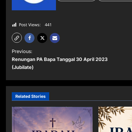
Post Views:
441
P
Previous:
Renungan PA Bapa Tanggal 30 April 2023
o
(Jubilate)
s
t
n
Related Stories
a
v
i