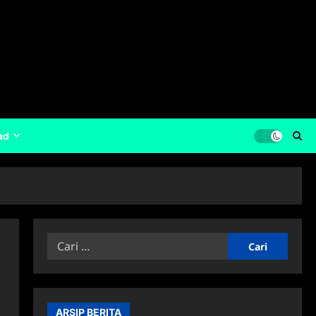
ad
Cari
untuk:
ARSIP BERITA