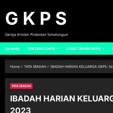
Skip
to
G K P S
content
Gereja Kristen Protestan Simalungun
Beranda
TENTANG GKPS
LOGO TAHUN GKPS
Home
TATA IBADAH
IBADAH HARIAN KELUARGA GKPS: Seni
TATA IBADAH
IBADAH HARIAN KELUARGA
2023