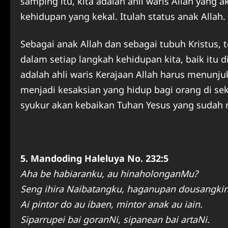
samping itu, kita adalah ahli waris Allah yang
kehidupan yang kekal. Itulah status anak Allah.
Sebagai anak Allah dan sebagai tubuh Kristus, t
dalam setiap langkah kehidupan kita, baik itu di
adalah ahli waris Kerajaan Allah harus menunju
menjadi kesaksian yang hidup bagi orang di seki
syukur akan kebaikan Tuhan Yesus yang sudah 
5. Mandoding Haleluya No. 232:5
Aha be habiaranku, au hinaholonganMu?
Seng ihira Naibatangku, haganupan dousangkin
Ai pintor do au ibaen, mintor anak au iain.
Siparrupei bai goranNi, sipanean bai artaNi.