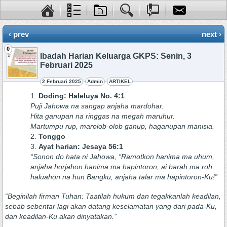
‹ prev
next ›
0
Ibadah Harian Keluarga GKPS: Senin, 3
Februari 2025
2 Februari 2025
Admin
ARTIKEL
Doding: Haleluya No. 4:1
Puji Jahowa na sangap anjaha mardohar.
Hita ganupan na ringgas na megah maruhur.
Martumpu rup, marolob-olob ganup, haganupan manisia.
Tonggo
Ayat harian: Jesaya 56:1
“Sonon do hata ni Jahowa, “Ramotkon hanima ma uhum,
anjaha horjahon hanima ma hapintoron, ai barah ma roh
haluahon na hun Bangku, anjaha talar ma hapintoron-Ku!”
“Beginilah firman Tuhan: Taatilah hukum dan tegakkanlah keadilan,
sebab sebentar lagi akan datang keselamatan yang dari pada-Ku,
dan keadilan-Ku akan dinyatakan.”