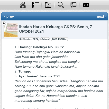
‹ prev
next ›
0
Ibadah Harian Keluarga GKPS: Senin, 7
Oktober 2024
6 Oktober 2024
Admin
TATA IBADAH
Doding: Haleluya No. 339:2
Ham tumang Rajangku Ham do balosanku.
Jalo Ham ma ahu gabe jabolonMu.
Sai sonang ma ahu ai tangkas ma bangku.
Ham tumang Rajangku janah balosanku.
Tonggo
Ayat harian: Jeremia 7:23
“tapi on do Hutonahkon bani sidea, ʻTangihon hanima ma
sorang-Ku, ase Ahu gabe Naibatanima, anjaha hanima
gabe bangsang-Ku; anjaha marparlahou ma hanima bani
sagala dalan-Ku, na Hutonahkon bannima, ase
marsonang-sonang hanima!ʼ”