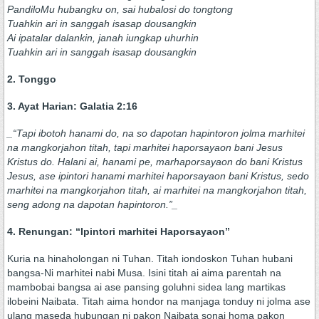
PandiloMu hubangku on, sai hubalosi do tongtong
Tuahkin ari in sanggah isasap dousangkin
Ai ipatalar dalankin, janah iungkap uhurhin
Tuahkin ari in sanggah isasap dousangkin
2. Tonggo
3. Ayat Harian: Galatia 2:16
_“Tapi ibotoh hanami do, na so dapotan hapintoron jolma marhitei
na mangkorjahon titah, tapi marhitei haporsayaon bani Jesus
Kristus do. Halani ai, hanami pe, marhaporsayaon do bani Kristus
Jesus, ase ipintori hanami marhitei haporsayaon bani Kristus, sedo
marhitei na mangkorjahon titah, ai marhitei na mangkorjahon titah,
seng adong na dapotan hapintoron.”_
4. Renungan: “Ipintori marhitei Haporsayaon”
Kuria na hinaholongan ni Tuhan. Titah iondoskon Tuhan hubani
bangsa-Ni marhitei nabi Musa. Isini titah ai aima parentah na
mambobai bangsa ai ase pansing goluhni sidea lang martikas
ilobeini Naibata. Titah aima hondor na manjaga tonduy ni jolma ase
ulang maseda hubungan ni pakon Naibata sonai homa pakon