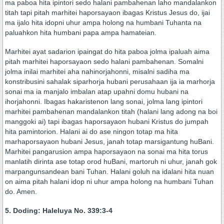
ma paboa hita ipintori sedo halani pambahenan laho mandalankon
titah tapi pitah marhitei haporsayaon ibagas Kristus Jesus do, ijai
ma ijalo hita idopni uhur ampa holong na humbani Tuhanta na
paluahkon hita humbani papa ampa hamateian.
Marhitei ayat sadarion ipaingat do hita paboa jolma ipaluah aima
pitah marhitei haporsayaon sedo halani pambahenan. Somalni
jolma inilai marhitei aha nahinorjahonni, misalni sadiha ma
konstribusini sahalak siparhorja hubani perusahaan ija ia marhorja
sonai ma ia manjalo imbalan atap upahni domu hubani na
ihorjahonni. Ibagas hakaristenon lang sonai, jolma lang ipintori
marhitei pambahenan mandalankon titah (halani lang adong na boi
manggoki ai) tapi ibagas haporsayaon hubani Kristus do jumpah
hita pamintorion. Halani ai do ase ningon totap ma hita
marhaporsayaon hubani Jesus, janah totap marsigantung huBani.
Marhitei pangarusion ampa haporsayaon na sonai ma hita torus
manlatih dirinta ase totap orod huBani, martoruh ni uhur, janah gok
marpangunsandean bani Tuhan. Halani goluh na idalani hita nuan
on aima pitah halani idop ni uhur ampa holong na humbani Tuhan
do. Amen.
5. Doding: Haleluya No. 339:3-4