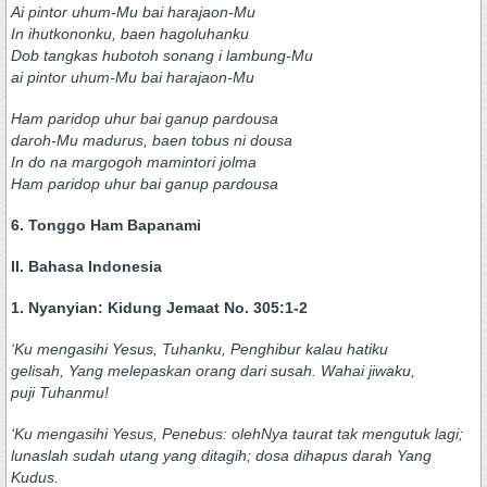
Ai pintor uhum-Mu bai harajaon-Mu
In ihutkononku, baen hagoluhanku
Dob tangkas hubotoh sonang i lambung-Mu
ai pintor uhum-Mu bai harajaon-Mu
Ham paridop uhur bai ganup pardousa
daroh-Mu madurus, baen tobus ni dousa
In do na margogoh mamintori jolma
Ham paridop uhur bai ganup pardousa
6. Tonggo Ham Bapanami
II. Bahasa Indonesia
1. Nyanyian: Kidung Jemaat No. 305:1-2
‘Ku mengasihi Yesus, Tuhanku, Penghibur kalau hatiku
gelisah, Yang melepaskan orang dari susah. Wahai jiwaku,
puji Tuhanmu!
‘Ku mengasihi Yesus, Penebus: olehNya taurat tak mengutuk lagi;
lunaslah sudah utang yang ditagih; dosa dihapus darah Yang
Kudus.