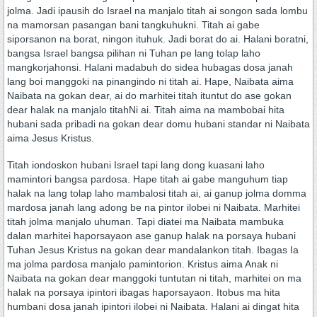
jolma. Jadi ipausih do Israel na manjalo titah ai songon sada lombu
na mamorsan pasangan bani tangkuhukni. Titah ai gabe
siporsanon na borat, ningon ituhuk. Jadi borat do ai. Halani boratni,
bangsa Israel bangsa pilihan ni Tuhan pe lang tolap laho
mangkorjahonsi. Halani madabuh do sidea hubagas dosa janah
lang boi manggoki na pinangindo ni titah ai. Hape, Naibata aima
Naibata na gokan dear, ai do marhitei titah ituntut do ase gokan
dear halak na manjalo titahNi ai. Titah aima na mambobai hita
hubani sada pribadi na gokan dear domu hubani standar ni Naibata
aima Jesus Kristus.
Titah iondoskon hubani Israel tapi lang dong kuasani laho
mamintori bangsa pardosa. Hape titah ai gabe manguhum tiap
halak na lang tolap laho mambalosi titah ai, ai ganup jolma domma
mardosa janah lang adong be na pintor ilobei ni Naibata. Marhitei
titah jolma manjalo uhuman. Tapi diatei ma Naibata mambuka
dalan marhitei haporsayaon ase ganup halak na porsaya hubani
Tuhan Jesus Kristus na gokan dear mandalankon titah. Ibagas Ia
ma jolma pardosa manjalo pamintorion. Kristus aima Anak ni
Naibata na gokan dear manggoki tuntutan ni titah, marhitei on ma
halak na porsaya ipintori ibagas haporsayaon. Itobus ma hita
humbani dosa janah ipintori ilobei ni Naibata. Halani ai dingat hita