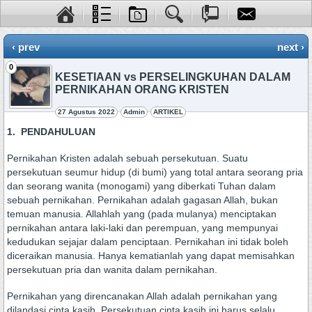
‹ prev
next ›
0
KESETIAAN vs PERSELINGKUHAN DALAM
PERNIKAHAN ORANG KRISTEN
27 Agustus 2022
Admin
ARTIKEL
1. PENDAHULUAN
Pernikahan Kristen adalah sebuah persekutuan. Suatu
persekutuan seumur hidup (di bumi) yang total antara seorang pria
dan seorang wanita (monogami) yang diberkati Tuhan dalam
sebuah pernikahan. Pernikahan adalah gagasan Allah, bukan
temuan manusia. Allahlah yang (pada mulanya) menciptakan
pernikahan antara laki-laki dan perempuan, yang mempunyai
kedudukan sejajar dalam penciptaan. Pernikahan ini tidak boleh
diceraikan manusia. Hanya kematianlah yang dapat memisahkan
persekutuan pria dan wanita dalam pernikahan.
Pernikahan yang direncanakan Allah adalah pernikahan yang
dilandasi cinta kasih. Persekutuan cinta kasih ini harus selalu