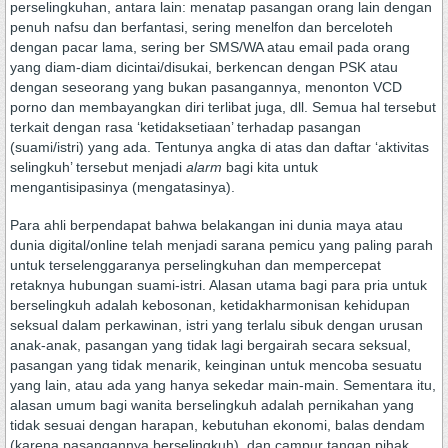
perselingkuhan, antara lain: menatap pasangan orang lain dengan
penuh nafsu dan berfantasi, sering menelfon dan berceloteh
dengan pacar lama, sering ber SMS/WA atau email pada orang
yang diam-diam dicintai/disukai, berkencan dengan PSK atau
dengan seseorang yang bukan pasangannya, menonton VCD
porno dan membayangkan diri terlibat juga, dll. Semua hal tersebut
terkait dengan rasa ‘ketidaksetiaan’ terhadap pasangan
(suami/istri) yang ada. Tentunya angka di atas dan daftar ‘aktivitas
selingkuh’ tersebut menjadi
alarm
bagi kita untuk
mengantisipasinya (mengatasinya).
Para ahli berpendapat bahwa belakangan ini dunia maya atau
dunia digital/online telah menjadi sarana pemicu yang paling parah
untuk terselenggaranya perselingkuhan dan mempercepat
retaknya hubungan suami-istri. Alasan utama bagi para pria untuk
berselingkuh adalah kebosonan, ketidakharmonisan kehidupan
seksual dalam perkawinan, istri yang terlalu sibuk dengan urusan
anak-anak, pasangan yang tidak lagi bergairah secara seksual,
pasangan yang tidak menarik, keinginan untuk mencoba sesuatu
yang lain, atau ada yang hanya sekedar main-main. Sementara itu,
alasan umum bagi wanita berselingkuh adalah pernikahan yang
tidak sesuai dengan harapan, kebutuhan ekonomi, balas dendam
(karena pasangannya berselingkuh), dan campur tangan pihak