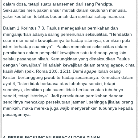
dalam dosa, tetapi suatu aransemen dari sang Pencipta.
Seksualitas merupakan unsur mutlak dalam keutuhan manusia,
yakni keutuhan totalitas badaniah dan spiritual setiap manusia.
Dalam 1 Korintus 7:3, Paulus menegaskan pernikahan dan
menganjurkan adanya saling pemenuhan seksualitas, “Hendaklah
suami memenuhi kewajibannya terhadap isterinya, demikian pula
isteri terhadap suaminya”. Paulus memaknai seksualitas dalam
pernikahan dalam perspektif kewajiban satu terhadap yang lain
selaku pasangan nikah. Kemungkinan yang dimaksudkan Paulus
dengan “kewajiban” ini adalah kewajiban dalam terang
agape,
cinta
kasih Allah (bdk. Roma 13:8, 15:1). Demi
agape
itulah orang
Kristen bertanggung jawab terhadap sesamanya. Kemudian dalam
ayat 4, “Isteri tidak berkuasa atas tubuhnya sendiri, tetapi
suaminya, demikian pula suami tidak berkuasa atas tubuhnya
sendiri, tetapi isterinya”. Jadi persekutuan pernikahan dengan
sendirinya mencakup persekutuan jasmani, sehingga jikalau orang
menikah, maka mereka juga wajib menyerahkan tubuhnya kepada
pasangannya.
4. PERSELINGKUNGAN SEBAGAI DOSA ZINAH