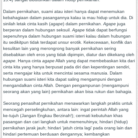
Dalam pernikahan, suami atau isteri hanya dapat menemukan
kebahagiaan dalam pasangannya kalau ia mau hidup untuk dia. Di
sinilah letak cinta kasih (
agape
) dalam pernikahan.
Agape
juga
berperan dalam hubungan seksuil.
Agape
tidak dapat berfungsi
sepenuhnya dalam hubungan suami isteri kalau dalam hubungan
itu sedikitpun tidak terdapat unsur erotik. Kekecewaan, konflik dan
kesulitan lain yang merongrong banyak pernikahan sering
disebabkan oleh eros yang tidak dipimpin, diatur dan dikekang oleh
agape
. Hanya cinta
agape
Allah yang dapat membebaskan kita dari
cinta kita yang hanya berpusat pada diri dan kepentingan sendiri,
serta mengajar kita untuk mencintai sesama manusia. Dalam
hubungan suami isteri kita dapat saling mengampuni dengan
mengandalkan cinta Allah. Dengan pengampunan (mengampuni
seorang akan yang lain) pernikahan akan bisa rukun dan bahagia.
Seorang penasihat pernikahan menawarkan langkah praktis untuk
mencegah perselingkuhan, antara lain: ingat perintah Allah yang
ke-tujuh (Jangan Engkau Berzinah!); cermati kebutuhan khas
pasangan dan cari langkah untuk memenuhinya; hindari (hidup)
pernikahan jarak jauh; hindari ‘jatuh cinta lagi’ pada orang lain dan
hindari pertemuan berduaan dengannya; kembangkan