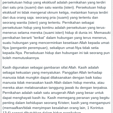
persekutuan hidup yang eksklusif adalah pernikahan yang terdiri
dari satu pria (suami) dan satu wanita (isteri). Persekutuan hidup
eksklusif ini tidak mengenal oknum ketiga, melainkan hanya terdiri
dari dua orang saja: seorang pria (suami) yang tertentu dan
seorang wanita (isteri) yang tertentu. Pernikahan sebagai
persekutuan hidup yang kontinu adalah persekutuan yang terus-
menerus selama mereka (suami isteri) hidup di dunia ini. Memasuki
pernikahan berarti “terikat” dalam hubungan yang terus menerus,
suatu hubungan yang mencerminkan kesetiaan Allah kepada umat-
Nya (pengantin perempuan), sekalipun umat-Nya tidak setia
kepada-Nya. Persekutuan hidup dan hubungan ini tak seorang pun
boleh memutuskannya.
Kasih digunakan sebagai gambaran sifat Allah. Kasih adalah
sebagai kekuatan yang menyatukan. Panggilan Allah terhadap
manusia tidak mungkin dapat dilaksanakan dengan baik kalau
manusia tidak merasakan kasih Allah dalam hidup mereka, atau
mereka akan melaksanakan tanggung jawab itu dengan terpaksa.
Pernikahan adalah salah satu anugerah Allah yang besar untuk
dapat menghayati kasih itu. Kasih memegang peranan yang begitu
penting dalam kehidupan seorang Kristen; kasih yang mengampuni
(memaafkan/tidak menyimpan kesalahan orang lain, 1 Korintus
13:4) sangat dibutuhkan dalam hidup pernikahan.