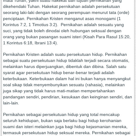
mata Tuhan, yakni suatu hakekat dan tujuan pernikahan yang
dikehendaki Tuhan. Hakekat pernikahan adalah persekutuan
seorang laki-laki dengan seorang perempuan menurut tata (orde)
penciptaan. Pernikahan Kristen menganut asas monogami (1
Korintus 7:2, 1 Timotius 3:2). Pernikahan adalah sesuatu yang
suci, yang tidak boleh dinodai oleh hubungan seksual dengan
orang yang bukan pasangan suami isteri (Kisah Para Rasul 15:20,
1 Korintus 6:18, Ibrani 13:4).
Pernikahan Kristen adalah suatu persekutuan hidup. Pernikahan
sebagai suatu persekutuan hidup tidaklah terjadi secara otomatis,
melainkan harus diperjuangkan, dibentuk dan dibina. Salah satu
syarat agar persekutuan hidup benar-benar terjadi adalah
keterbukaan. Keterbukaan dalam hal ini bukan hanya menyangkut
soal sikap tidak menyembunyikan sesuatu (rahasia), melainkan
juga sikap yang tidak harus mati-matian mempertahankan
pandangan sendiri, pendirian, kesukaan dan keinginan sendiri, dan
lain-lain.
Pernikahan sebagai persekutuan hidup yang total mencakup
seluruh kehidupan, bukan saja berlaku bagi hidup kerohanian
suami dan isteri melainkan juga bagi hidup kejasmanian mereka,
termasuk persekutuan hidup seksual mereka. Pernikahan sebagai