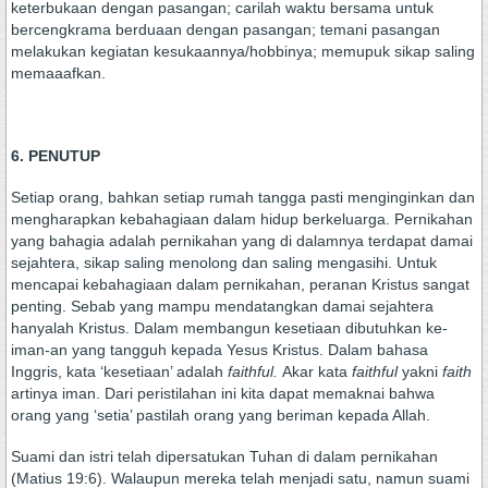
keterbukaan dengan pasangan; carilah waktu bersama untuk
bercengkrama berduaan dengan pasangan; temani pasangan
melakukan kegiatan kesukaannya/hobbinya; memupuk sikap saling
memaaafkan.
6. PEN
UTUP
Setiap orang, bahkan setiap rumah tangga pasti menginginkan dan
mengharapkan kebahagiaan dalam hidup berkeluarga. Pernikahan
yang bahagia adalah pernikahan yang di dalamnya terdapat damai
sejahtera, sikap saling menolong dan saling mengasihi. Untuk
mencapai kebahagiaan dalam pernikahan, peranan Kristus sangat
penting. Sebab yang mampu mendatangkan damai sejahtera
hanyalah Kristus. Dalam membangun kesetiaan dibutuhkan ke-
iman-an yang tangguh kepada Yesus Kristus. Dalam bahasa
Inggris, kata ‘kesetiaan’ adalah
faithful.
Akar kata
faithful
yakni
faith
artinya iman. Dari peristilahan ini kita dapat memaknai bahwa
orang yang ‘setia’ pastilah orang yang beriman kepada Allah.
Suami dan istri telah dipersatukan Tuhan di dalam pernikahan
(Matius 19:6). Walaupun mereka telah menjadi satu, namun suami