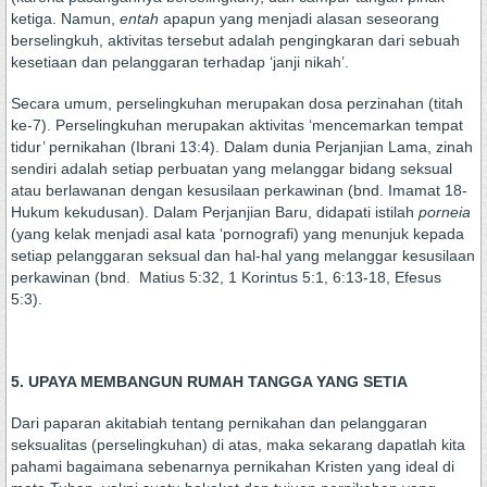
ketiga. Namun,
entah
apapun yang menjadi alasan seseorang
berselingkuh, aktivitas tersebut adalah pengingkaran dari sebuah
kesetiaan dan pelanggaran terhadap ‘janji nikah’.
Secara umum, perselingkuhan merupakan dosa perzinahan (titah
ke-7). Perselingkuhan merupakan aktivitas ‘mencemarkan tempat
tidur’ pernikahan (Ibrani 13:4). Dalam dunia Perjanjian Lama, zinah
sendiri adalah setiap perbuatan yang melanggar bidang seksual
atau berlawanan dengan kesusilaan perkawinan (bnd. Imamat 18-
Hukum kekudusan). Dalam Perjanjian Baru, didapati istilah
porneia
(yang kelak menjadi asal kata ‘pornografi) yang menunjuk kepada
setiap pelanggaran seksual dan hal-hal yang melanggar kesusilaan
perkawinan (bnd. Matius 5:32, 1 Korintus 5:1, 6:13-18, Efesus
5:3).
5. UPAYA MEMBANGUN RUMAH TANGGA YANG SETIA
Dari paparan akitabiah tentang pernikahan dan pelanggaran
seksualitas (perselingkuhan) di atas, maka sekarang dapatlah kita
pahami bagaimana sebenarnya pernikahan Kristen yang ideal di