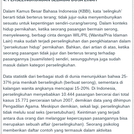
Dalam Kamus Besar Bahasa Indonesia (KBBI), kata ‘selingkuh’
berarti tidak berterus terang; tidak jujur-suka menyembunyikan
sesuatu untuk kepentingan sendiri-curang/serong. Dalam konteks
hidup pernikahan, ketika seorang pasangan bermain serong,
menyeleweng, berbagi cinta dengan WIL/PIL (Wanita/Pria Idaman
Lain) maka sudah terjadi perselingkuhan dan pengkhiatanan dalam
“persekutuan hidup” pernikahan. Bahkan, dari artian di atas, ketika
seorang pasangan tidak jujur dan berterus terang terhadap
pasangannya (suami/isteri) sendiri, sesungguhnya juga sudah
masuk dalam kategori perselingkuhan.
Data statistik dari berbagai studi di dunia menunjukkan bahwa 25-
37% pria menikah berselingkuh (berbuat serong), sementara di
kalangan wanita angkanya mencapai 15-20%. Di Indonesia,
perselingkuhan menyebabkan 10.444 pasangan bercerai dari total
kasus 15.771 perceraian tahun 2007, demikian data yang dihimpun
Pengadilan Agama. Meskipun demikian, sekali lagi, perselingkuhan
tidak melulu soal seks (persetubuhan). Keintiman yang terjadi
antara dua orang dan melanggar kepercayaan pasangannya bisa
merupakan sebuah
affair
(perselingkuhan). Seorang psikolog
memberikan daftar contoh yang termasuk dalam aktivitas