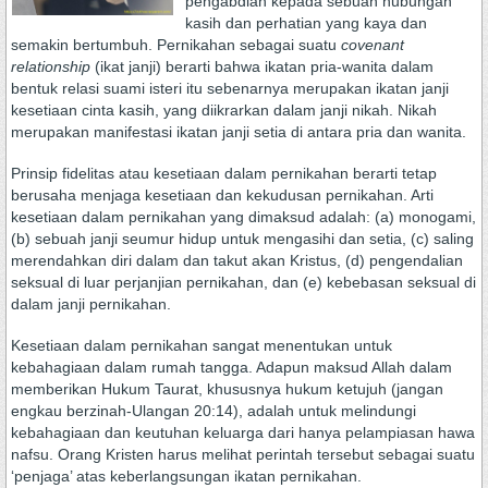
pengabdian kepada sebuah hubungan
kasih dan perhatian yang kaya dan
semakin bertumbuh. Pernikahan sebagai suatu
covenant
relationship
(ikat janji) berarti bahwa ikatan pria-wanita dalam
bentuk relasi suami isteri itu sebenarnya merupakan ikatan janji
kesetiaan cinta kasih, yang diikrarkan dalam janji nikah. Nikah
merupakan manifestasi ikatan janji setia di antara pria dan wanita.
Prinsip fidelitas atau kesetiaan dalam pernikahan berarti tetap
berusaha menjaga kesetiaan dan kekudusan pernikahan. Arti
kesetiaan dalam pernikahan yang dimaksud adalah: (a) monogami,
(b) sebuah janji seumur hidup untuk mengasihi dan setia, (c) saling
merendahkan diri dalam dan takut akan Kristus, (d) pengendalian
seksual di luar perjanjian pernikahan, dan (e) kebebasan seksual di
dalam janji pernikahan.
Kesetiaan dalam pernikahan sangat menentukan untuk
kebahagiaan dalam rumah tangga. Adapun maksud Allah dalam
memberikan Hukum Taurat, khususnya hukum ketujuh (jangan
engkau berzinah-Ulangan 20:14), adalah untuk melindungi
kebahagiaan dan keutuhan keluarga dari hanya pelampiasan hawa
nafsu. Orang Kristen harus melihat perintah tersebut sebagai suatu
‘penjaga’ atas keberlangsungan ikatan pernikahan.