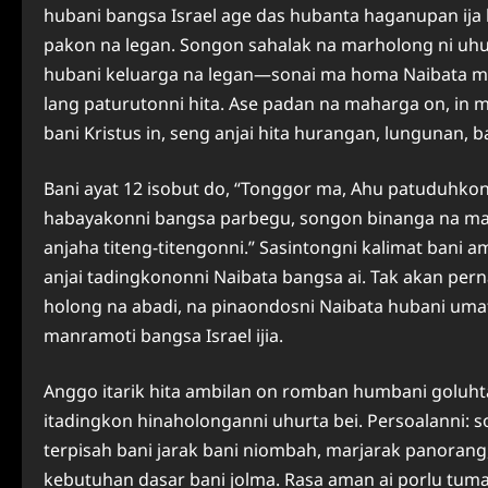
hubani bangsa Israel age das hubanta haganupan ija be
pakon na legan. Songon sahalak na marholong ni uhu
hubani keluarga na legan—sonai ma homa Naibata m
lang paturutonni hita. Ase padan na maharga on, in 
bani Kristus in, seng anjai hita hurangan, lungunan,
Bani ayat 12 isobut do, “Tonggor ma, Ahu patuduhk
habayakonni bangsa parbegu, songon binanga na ma
anjaha titeng-titengonni.” Sasintongni kalimat bani 
anjai tadingkononni Naibata bangsa ai. Tak akan pern
holong na abadi, na pinaondosni Naibata hubani uma
manramoti bangsa Israel ijia.
Anggo itarik hita ambilan on romban humbani goluh
itadingkon hinaholonganni uhurta bei. Persoalanni: 
terpisah bani jarak bani niombah, marjarak panorang,
kebutuhan dasar bani jolma. Rasa aman ai porlu tum