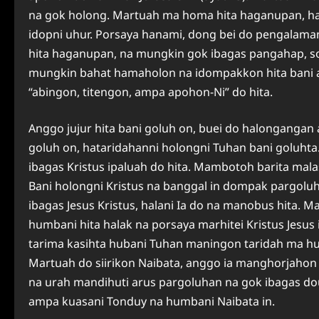
na gok holong. Martuah ma homa hita haganupan, halan
idopni uhur. Porsaya hanami, dong bei do pengalaman
hita haganupan, na mungkin gok ibagas pangahap, s
mungkin bahat hamaholon na idompakkon hita bani ar
“abingon, titengon, ampa apohon-Ni” do hita.
Anggo jujur hita bani goluh on, buei do halongangan
goluh on, hataridahanni holongni Tuhan bani goluhta
ibagas Kristus ipaluah do hita. Mambotoh barita mala
Bani holongni Kristus na banggal in dompak pargoluh
ibagas Jesus Kristus, halani Ia do na manobus hita. M
humbani hita halak na porsaya marhitei Kristus Jesus 
tarima kasihta hubani Tuhan maningon taridah ma h
Martuah do siirikon Naibata, anggo ia manghorjahon 
na urah mandihuti arus pargoluhan na gok ibagas dou
ampa kuasani Tonduy na humbani Naibata in.