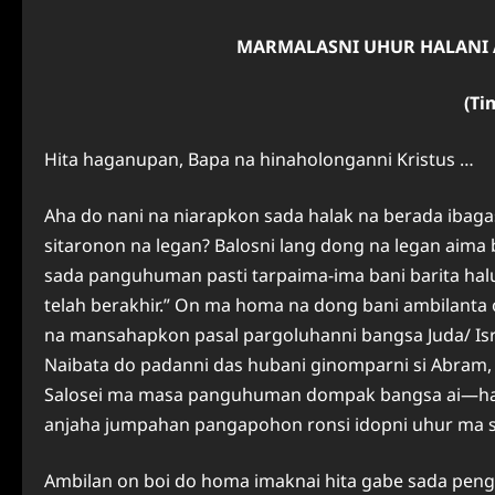
MARMALASNI UHUR HALANI 
(Ti
Hita haganupan, Bapa na hinaholonganni Kristus …
Aha do nani na niarapkon sada halak na berada ibaga
sitaronon na legan? Balosni lang dong na legan aima 
sada panguhuman pasti tarpaima-ima bani barita hal
telah berakhir.” On ma homa na dong bani ambilanta 
na mansahapkon pasal pargoluhanni bangsa Juda/ Isr
Naibata do padanni das hubani ginomparni si Abram,
Salosei ma masa panguhuman dompak bangsa ai—hal
anjaha jumpahan pangapohon ronsi idopni uhur ma s
Ambilan on boi do homa imaknai hita gabe sada pen