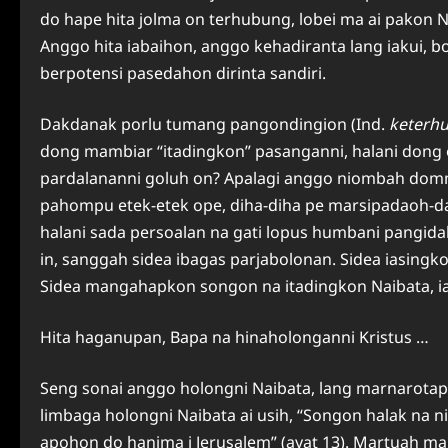
do hape hita jolma on terhubung, lobei ma ai pakon 
Anggo hita iabaihon, anggo kehadiranta lang iakui, 
berpotensi pasedahon dirinta sandiri.
Dakdanak porlu tumang pangondingion (Ind.
keterh
dong mambiar “itadingkon” pasanganni, halani dong
pardalananni goluh on? Apalagi anggo niombah dom
pahompu etek-etek ope, diha-diha pe marsipadaoh-d
halani sada persoalan na gati lopus humbani pangi
in, sanggah sidea ibagas parjabolonan. Sidea iasingk
Sidea mangahapkon songon na itadingkon Naibata, ia
Hita haganupan, Bapa na hinaholonganni Kristus …
Seng sonai anggo holongni Naibata, lang marnarotap
limbaga holongni Naibata ai usih, “Songon halak na 
apohon do hanima i Jerusalem” (ayat 13). Martuah ma 