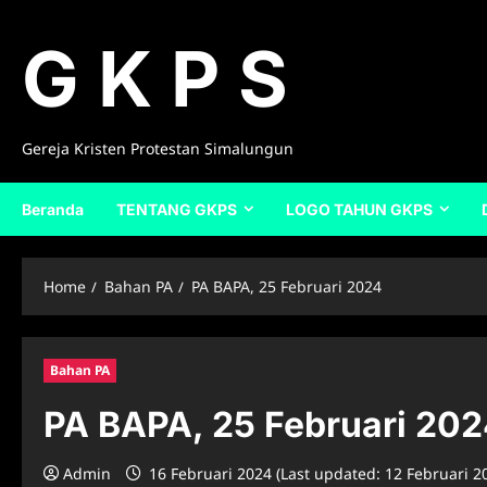
Skip
to
G K P S
content
Gereja Kristen Protestan Simalungun
Beranda
TENTANG GKPS
LOGO TAHUN GKPS
Home
Bahan PA
PA BAPA, 25 Februari 2024
Bahan PA
PA BAPA, 25 Februari 20
Admin
16 Februari 2024 (Last updated: 12 Februari 2