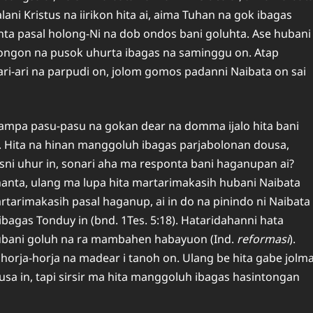
i Kristus na iirikon hita ai, aima Tuhan na gok ibagas
ta pasal holong-Ni na dob ondos bani goluhta. Ase hubani
ongon na pusok uhurta ibagas na saminggu on. Atap
i-ari na parpudi on, jolom gomos padanni Naibata on sai
 ampa pasu-pasu na gokan dear na domma ijalo hita bani
. Hita na hinan manggoluh ibagas parjabolonan dousa,
sni uhur in, sonari aha ma responta bani haganupan ai?
anta, ulang ma lupa hita martarimakasih hubani Naibata
artarimakasih pasal haganup, ai in do na pinindo ni Naibata
ibagas Tonduy in (bnd. 1Tes. 5:18). Hataridahanni hata
ubani goluh na ra mambahen habayuon (Ind.
reformasi
).
horja-horja na madear i tanoh on. Ulang be hita gabe jolm
sa in, tapi sirsir ma hita manggoluh ibagas hasintongan