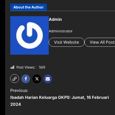
About the Author
Admin
Administrator
Visit Website
View All Post
Post Views:
569
P
Previous:
Ibadah Harian Keluarga GKPS: Jumat, 16 Februari
o
2024
s