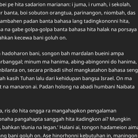
i pe hita sadarion marianan: i juma, i rumah, i sekolah,
r banta, boi sobuton orangtua, parinangon, niombah, das
ambahen padan banta bahasa lang tadingkononni hita,
ma na gabe golpa-golpa banta bahasa hita halak na porsaya
 bahkan kecewa bani goluh on.
on hadoharon bani, songon bah mardalan bueini ampa
rbanggal; minum ma hanima, abing-abingonni do hanima,
ambilanta on, secara pribadi sihol mangkatahon bahasa seng
ah kasih Tuhan lalu dari kehidupan bangsa Israel. On ma
t na manaron ai. Padan holong na abadi humbani Naibata
ta, ris do hita ongga ra mangahapkon pengalaman
sonaha pangahapta sanggah hita itadingkon ai? Mungkin
 bahkan ‘dunia na legan.’ Halani ai, tongon hadameion aim
ang bani goluh on. Ase hinorhonni kebutuhan in, maningon