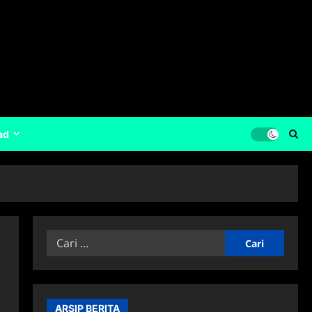
ad
Cari
untuk:
ARSIP BERITA