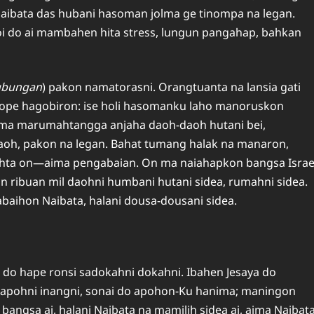
Naibata das hubani hasoman jolma ge tinompa na legan.
boi do ai mambahen hita stress, lungun pangahap, bahkan
ubungan
) pakon namatorasni. Orangtuanta na lansia gati
 ope hagobiron: ise holi hasomanku laho manoruskon
ma marumahtangga anjaha daoh-daoh hutani bei,
aoh, pakon na legan. Bahat tumang halak na manaron,
dahta on—aima pengabaian. On ma naiahapkon bangsa Israe
on ribuan mil daohni humbani hutani sidea, rumahni sidea.
baihon Naibata, halani dousa-dousani sidea.
 do hape ronsi sadokahni dokahni. Ibahen Jesaya do
niapohni inangni, sonai do apohon-Ku hanima; maningon
bangsa ai, halani Naibata na mamilih sidea ai, aima Naibat