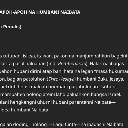
APOH-APOH NA HUMBANI NAIBATA
m Penulis)
s tutupan, isiksa, itawan, pakon na manjumpahkon bageini
barita pasal haluahan (Ind.
Pembebasan
). Halak na ibagas
uahon hubani dirini atap bani hata na legan “masa hukuma
on, bagian patoluhon (
Trito-Yesaya
) humbani Buku Jesaya,
ael dob honsi maluah humbani parjabolonan. Isuhuni
 mambahen holong ateini laho paluahkon bangsa Israel.
ani hengkengni uhurni hubani parentahni Naibata—
idea humbani Naibata.
ggalan doding “holong”—Lagu Cinta—na ipadasni Naibata