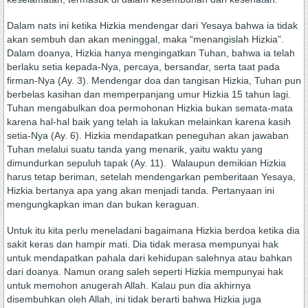
Dalam nats ini ketika Hizkia mendengar dari Yesaya bahwa ia tidak
akan sembuh dan akan meninggal, maka “menangislah Hizkia”.
Dalam doanya, Hizkia hanya mengingatkan Tuhan, bahwa ia telah
berlaku setia kepada-Nya, percaya, bersandar, serta taat pada
firman-Nya (Ay. 3). Mendengar doa dan tangisan Hizkia, Tuhan pun
berbelas kasihan dan memperpanjang umur Hizkia 15 tahun lagi.
Tuhan mengabulkan doa permohonan Hizkia bukan semata-mata
karena hal-hal baik yang telah ia lakukan melainkan karena kasih
setia-Nya (Ay. 6). Hizkia mendapatkan peneguhan akan jawaban
Tuhan melalui suatu tanda yang menarik, yaitu waktu yang
dimundurkan sepuluh tapak (Ay. 11). Walaupun demikian Hizkia
harus tetap beriman, setelah mendengarkan pemberitaan Yesaya,
Hizkia bertanya apa yang akan menjadi tanda. Pertanyaan ini
mengungkapkan iman dan bukan keraguan.
Untuk itu kita perlu meneladani bagaimana Hizkia berdoa ketika dia
sakit keras dan hampir mati. Dia tidak merasa mempunyai hak
untuk mendapatkan pahala dari kehidupan salehnya atau bahkan
dari doanya. Namun orang saleh seperti Hizkia mempunyai hak
untuk memohon anugerah Allah. Kalau pun dia akhirnya
disembuhkan oleh Allah, ini tidak berarti bahwa Hizkia juga