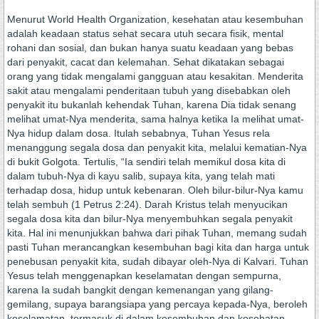
Menurut World Health Organization, kesehatan atau kesembuhan
adalah keadaan status sehat secara utuh secara fisik, mental
rohani dan sosial, dan bukan hanya suatu keadaan yang bebas
dari penyakit, cacat dan kelemahan. Sehat dikatakan sebagai
orang yang tidak mengalami gangguan atau kesakitan. Menderita
sakit atau mengalami penderitaan tubuh yang disebabkan oleh
penyakit itu bukanlah kehendak Tuhan, karena Dia tidak senang
melihat umat-Nya menderita, sama halnya ketika Ia melihat umat-
Nya hidup dalam dosa. Itulah sebabnya, Tuhan Yesus rela
menanggung segala dosa dan penyakit kita, melalui kematian-Nya
di bukit Golgota. Tertulis, “Ia sendiri telah memikul dosa kita di
dalam tubuh-Nya di kayu salib, supaya kita, yang telah mati
terhadap dosa, hidup untuk kebenaran. Oleh bilur-bilur-Nya kamu
telah sembuh (1 Petrus 2:24). Darah Kristus telah menyucikan
segala dosa kita dan bilur-Nya menyembuhkan segala penyakit
kita. Hal ini menunjukkan bahwa dari pihak Tuhan, memang sudah
pasti Tuhan merancangkan kesembuhan bagi kita dan harga untuk
penebusan penyakit kita, sudah dibayar oleh-Nya di Kalvari. Tuhan
Yesus telah menggenapkan keselamatan dengan sempurna,
karena Ia sudah bangkit dengan kemenangan yang gilang-
gemilang, supaya barangsiapa yang percaya kepada-Nya, beroleh
keselamatan, termasuk di dalam kesembuhan dan kesehatan.