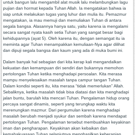
untuk bangun lalu mengambil alat musik lalu melambungkan lagu
pujian dan hormat kepada Tuhan Allah. Ia mengatakan bahwa ia
siap untuk melakukan tugas yang luhur dan mulia itu. Pemazmur
mengatakan, ia mau memuji dan memuliakan Tuhan di antara
segala bangsa. Alasannya hanya satu, yaitu karena ia mengalami
secara sangat nyata kasih setia Tuhan yang sangat besar bagi
kehidupannya (ayat 5). Oleh karena itu, dengan semangat itu ia
meminta agar Tuhan menampakkan kemuliaan-Nya agar dilihat
dan dipuji segala bangsa dan kaum yang ada di muka bumi ini.
Dalam banyak hal sebagian dari kita kerap kali mengandalkan
kekuatan dan kemampuan diri sendiri dan bukannya memohon
pertolongan Tuhan ketika menghadapi persoalan. Kita merasa
mampu menyelesaikan masalah tanpa campur tangan Tuhan.
Dalam kondisi seperti itu, kita merasa “tidak memerlukan” Allah.
Sebaliknya, ketika masalah tidak bisa diatasi dan kita menghadapi
jalan buntu, barulah kita mencari Tuhan. Pengalaman hidup orang
percaya sangat dinamis, seperti yang terungkap waktu kita
merenungkan mazmur. Dari pergumulan karena menghadapi
masalah berubah menjadi syukur dan sembah karena mendapat
pertolongan Tuhan. Pengalaman tersebut membuahkan keyakinan
iman dan pengharapan. Keyakinan akan kebaikan dan
kemahakuasaan Tuhan selanjutnya menghasilkan keberanian