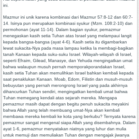
ini.
Mazmur ini unik karena kombinasi dari Mazmur 57:8-12 dan 60:7-
14. Isinya pun merupakan kombinasi syukur (Mzm. 108:2-10) dan
permohonan (ayat 11-14). Dalam bagian syukur, pemazmur
menegaskan kasih setia Tuhan atas Israel yang melampaui langit
kepada bangsa-bangsa (ayat 4-6). Kasih setia itu digambarkan
lewat sukacita-Nya pada masa lampau ketika Ia membagi-bagikan
tanah Kanaan kepada suku-suku Israel. Wilayah-wilayah di Israel,
seperti Efraim, Gilead, Manasye, dan Yehuda mengingatkan umat
bahwa walaupun musuh pernah memporakporandakan Israel,
kasih setia Tuhan akan memulihkan Israel bahkan kembali kepada
saat penaklukan Kanaan. Moab, Edom, Filistin dan musuh-musuh
bebuyutan yang pernah merongrong Israel yang pada akhirnya
dihancurkan Tuhan sendiri, mengingatkan kembali umat bahwa
Tuhan memegang kendali atas sejarah mereka. Mengapa
pemazmur masih dapat dengan begitu penuh sukacita meyakini
bahwa Allah yang telah membuang umat-Nya akan kembali
membawa mereka kembali ke kota yang berkubu? Ternyata karena
pemazmur sangat mengenal siapa Allah yang disembahnya. Dalam
ayat 1-6, pemazmur menyatakan niatnya yang luhur dan mulia
untuk memuji dan memuliakan Tuhan dengan mengajak jiwanya