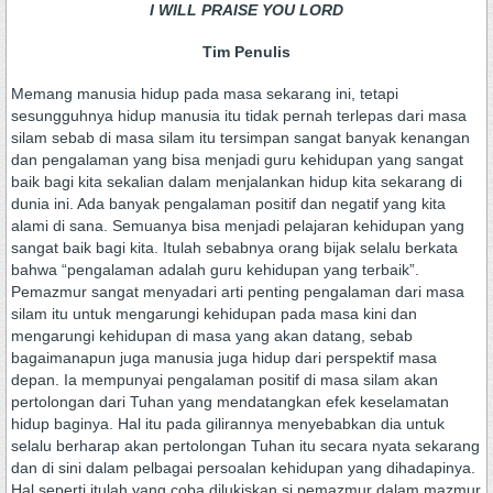
I WILL PRAISE YOU LORD
Tim Penulis
Memang manusia hidup pada masa sekarang ini, tetapi
sesungguhnya hidup manusia itu tidak pernah terlepas dari masa
silam sebab di masa silam itu tersimpan sangat banyak kenangan
dan pengalaman yang bisa menjadi guru kehidupan yang sangat
baik bagi kita sekalian dalam menjalankan hidup kita sekarang di
dunia ini. Ada banyak pengalaman positif dan negatif yang kita
alami di sana. Semuanya bisa menjadi pelajaran kehidupan yang
sangat baik bagi kita. Itulah sebabnya orang bijak selalu berkata
bahwa “pengalaman adalah guru kehidupan yang terbaik”.
Pemazmur sangat menyadari arti penting pengalaman dari masa
silam itu untuk mengarungi kehidupan pada masa kini dan
mengarungi kehidupan di masa yang akan datang, sebab
bagaimanapun juga manusia juga hidup dari perspektif masa
depan. Ia mempunyai pengalaman positif di masa silam akan
pertolongan dari Tuhan yang mendatangkan efek keselamatan
hidup baginya. Hal itu pada gilirannya menyebabkan dia untuk
selalu berharap akan pertolongan Tuhan itu secara nyata sekarang
dan di sini dalam pelbagai persoalan kehidupan yang dihadapinya.
Hal seperti itulah yang coba dilukiskan si pemazmur dalam mazmur