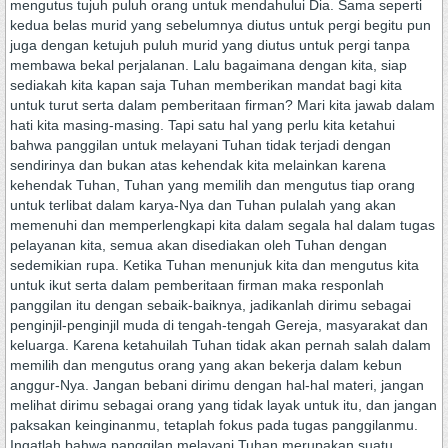
mengutus tujuh puluh orang untuk mendahului Dia. Sama seperti
kedua belas murid yang sebelumnya diutus untuk pergi begitu pun
juga dengan ketujuh puluh murid yang diutus untuk pergi tanpa
membawa bekal perjalanan. Lalu bagaimana dengan kita, siap
sediakah kita kapan saja Tuhan memberikan mandat bagi kita
untuk turut serta dalam pemberitaan firman? Mari kita jawab dalam
hati kita masing-masing. Tapi satu hal yang perlu kita ketahui
bahwa panggilan untuk melayani Tuhan tidak terjadi dengan
sendirinya dan bukan atas kehendak kita melainkan karena
kehendak Tuhan, Tuhan yang memilih dan mengutus tiap orang
untuk terlibat dalam karya-Nya dan Tuhan pulalah yang akan
memenuhi dan memperlengkapi kita dalam segala hal dalam tugas
pelayanan kita, semua akan disediakan oleh Tuhan dengan
sedemikian rupa. Ketika Tuhan menunjuk kita dan mengutus kita
untuk ikut serta dalam pemberitaan firman maka responlah
panggilan itu dengan sebaik-baiknya, jadikanlah dirimu sebagai
penginjil-penginjil muda di tengah-tengah Gereja, masyarakat dan
keluarga. Karena ketahuilah Tuhan tidak akan pernah salah dalam
memilih dan mengutus orang yang akan bekerja dalam kebun
anggur-Nya. Jangan bebani dirimu dengan hal-hal materi, jangan
melihat dirimu sebagai orang yang tidak layak untuk itu, dan jangan
paksakan keinginanmu, tetaplah fokus pada tugas panggilanmu.
Ingatlah bahwa panggilan melayani Tuhan merupakan suatu