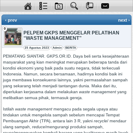
‹ prev
next ›
0
PELPEM GKPS MENGGELAR PELATIHAN
“WASTE MANAGEMENT”
25 Agustus 2023
Admin
BERITA
PEMATANG SIANTAR. GKPS.OR.ID. Daya beli serta kesejahteraan
masyarakat yang kian meningkat merupakan beberapa tanda dari
kondisi ekonomi yang baik pada suatu negara, tidak terkecuali
Indonesia. Namun, secara bersamaan, hadirnya kondisi baik ini
juga membawa konsekuensi lainnya, yakni permasalahan sampah
yang sekarang telah menjadi tantangan dunia. Maka dari itu,
diperlukan kerjasama dalam melakukan
waste management
yang
melibatkan semua pihak, termasuk gereja.
Istilah
waste management
mengacu pada segala upaya atau
tindakan untuk mengelola sampah sebelum mencapai Tempat
Pembuangan Akhir (TPA), antara lain 3 R, yakni
recycle
/ mendaur
ulang sampah,
reduce
/mengurangi produksi sampah,
reuse
/menggunakan kembali barang yang kualitasnya masih layak.