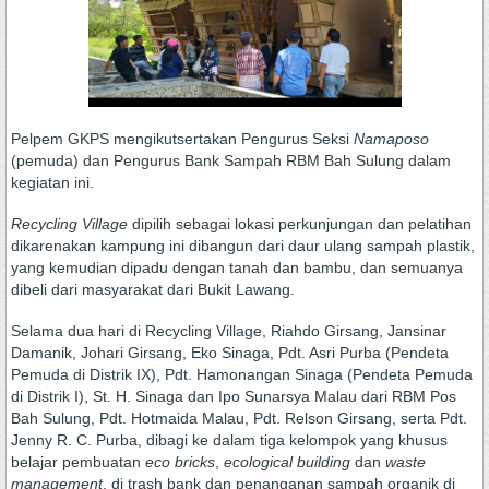
Pelpem GKPS mengikutsertakan Pengurus Seksi
Namaposo
(pemuda) dan Pengurus Bank Sampah RBM Bah Sulung dalam
kegiatan ini.
Recycling Village
dipilih sebagai lokasi perkunjungan dan pelatihan
dikarenakan kampung ini dibangun dari daur ulang sampah plastik,
yang kemudian dipadu dengan tanah dan bambu, dan semuanya
dibeli dari masyarakat dari Bukit Lawang.
Selama dua hari di Recycling Village, Riahdo Girsang, Jansinar
Damanik, Johari Girsang, Eko Sinaga, Pdt. Asri Purba (Pendeta
Pemuda di Distrik IX), Pdt. Hamonangan Sinaga (Pendeta Pemuda
di Distrik I), St. H. Sinaga dan Ipo Sunarsya Malau dari RBM Pos
Bah Sulung, Pdt. Hotmaida Malau, Pdt. Relson Girsang, serta Pdt.
Jenny R. C. Purba, dibagi ke dalam tiga kelompok yang khusus
belajar pembuatan
eco bricks
,
ecological building
dan
waste
management
, di trash bank dan penanganan sampah organik di