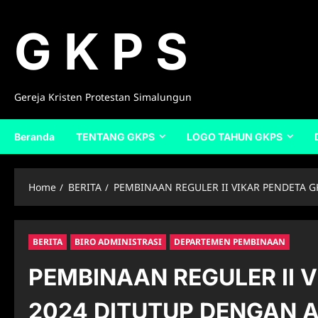
Skip
to
G K P S
content
Gereja Kristen Protestan Simalungun
Beranda
TENTANG GKPS
LOGO TAHUN GKPS
Home
BERITA
PEMBINAAN REGULER II VIKAR PENDETA 
BERITA
BIRO ADMINISTRASI
DEPARTEMEN PEMBINAAN
PEMBINAAN REGULER II 
2024 DITUTUP DENGAN 