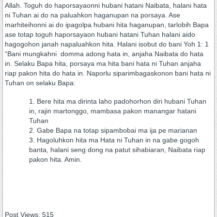
Allah. Toguh do haporsayaonni hubani hatani Naibata, halani hata
ni Tuhan ai do na paluahkon haganupan na porsaya. Ase
marhiteihonni ai do ipagolpa hubani hita haganupan, tarlobih Bapa
ase totap toguh haporsayaon hubani hatani Tuhan halani aido
hagogohon janah napaluahkon hita. Halani isobut do bani Yoh 1: 1
“Bani mungkahni domma adong hata in, anjaha Naibata do hata
in. Selaku Bapa hita, porsaya ma hita bani hata ni Tuhan anjaha
riap pakon hita do hata in. Naporlu siparimbagaskonon bani hata ni
Tuhan on selaku Bapa:
Bere hita ma dirinta laho padohorhon diri hubani Tuhan
in, rajin martonggo, mambasa pakon manangar hatani
Tuhan
Gabe Bapa na totap sipambobai ma ija pe marianan
Hagoluhkon hita ma Hata ni Tuhan in na gabe gogoh
banta, halani seng dong na patut sihabiaran, Naibata riap
pakon hita. Amin.
Post Views:
515