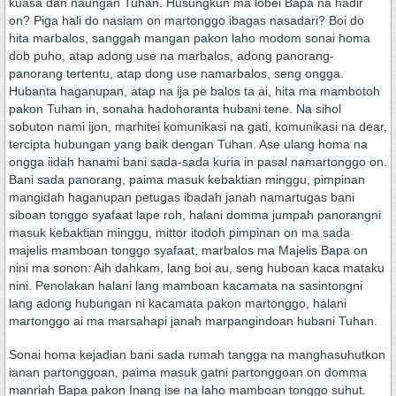
kuasa dan naungan Tuhan. Husungkun ma lobei Bapa na hadir
on? Piga hali do nasiam on martonggo ibagas nasadari? Boi do
hita marbalos, sanggah mangan pakon laho modom sonai homa
dob puho, atap adong use na marbalos, adong panorang-
panorang tertentu, atap dong use namarbalos, seng ongga.
Hubanta haganupan, atap na ija pe balos ta ai, hita ma mambotoh
pakon Tuhan in, sonaha hadohoranta hubani tene. Na sihol
sobuton nami ijon, marhitei komunikasi na gati, komunikasi na dear,
tercipta hubungan yang baik dengan Tuhan. Ase ulang homa na
ongga iidah hanami bani sada-sada kuria in pasal namartonggo on.
Bani sada panorang, paima masuk kebaktian minggu, pimpinan
mangidah haganupan petugas ibadah janah namartugas bani
siboan tonggo syafaat lape roh, halani domma jumpah panorangni
masuk kebaktian minggu, mittor itodoh pimpinan on ma sada
majelis mamboan tonggo syafaat, marbalos ma Majelis Bapa on
nini ma sonon: Aih dahkam, lang boi au, seng huboan kaca mataku
nini. Penolakan halani lang mamboan kacamata na sasintongni
lang adong hubungan ni kacamata pakon martonggo, halani
martonggo ai ma marsahapi janah marpangindoan hubani Tuhan.
Sonai homa kejadian bani sada rumah tangga na manghasuhutkon
ianan partonggoan, paima masuk gatni partonggoan on domma
manriah Bapa pakon Inang ise na laho mamboan tonggo suhut.