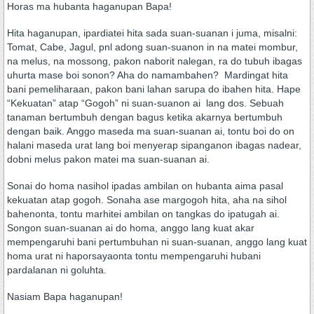
Horas ma hubanta haganupan Bapa!
Hita haganupan, ipardiatei hita sada suan-suanan i juma, misalni:
Tomat, Cabe, Jagul, pnl adong suan-suanon in na matei mombur,
na melus, na mossong, pakon naborit nalegan, ra do tubuh ibagas
uhurta mase boi sonon? Aha do namambahen? Mardingat hita
bani pemeliharaan, pakon bani lahan sarupa do ibahen hita. Hape
“Kekuatan” atap “Gogoh” ni suan-suanon ai lang dos. Sebuah
tanaman bertumbuh dengan bagus ketika akarnya bertumbuh
dengan baik. Anggo maseda ma suan-suanan ai, tontu boi do on
halani maseda urat lang boi menyerap sipanganon ibagas nadear,
dobni melus pakon matei ma suan-suanan ai.
Sonai do homa nasihol ipadas ambilan on hubanta aima pasal
kekuatan atap gogoh. Sonaha ase margogoh hita, aha na sihol
bahenonta, tontu marhitei ambilan on tangkas do ipatugah ai.
Songon suan-suanan ai do homa, anggo lang kuat akar
mempengaruhi bani pertumbuhan ni suan-suanan, anggo lang kuat
homa urat ni haporsayaonta tontu mempengaruhi hubani
pardalanan ni goluhta.
Nasiam Bapa haganupan!