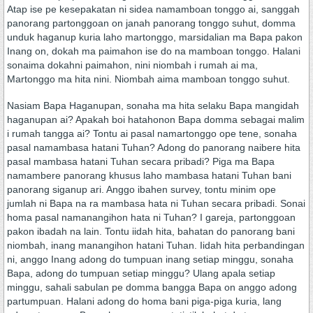
Atap ise pe kesepakatan ni sidea namamboan tonggo ai, sanggah
panorang partonggoan on janah panorang tonggo suhut, domma
unduk haganup kuria laho martonggo, marsidalian ma Bapa pakon
Inang on, dokah ma paimahon ise do na mamboan tonggo. Halani
sonaima dokahni paimahon, nini niombah i rumah ai ma,
Martonggo ma hita nini. Niombah aima mamboan tonggo suhut.
Nasiam Bapa Haganupan, sonaha ma hita selaku Bapa mangidah
haganupan ai? Apakah boi hatahonon Bapa domma sebagai malim
i rumah tangga ai? Tontu ai pasal namartonggo ope tene, sonaha
pasal namambasa hatani Tuhan? Adong do panorang naibere hita
pasal mambasa hatani Tuhan secara pribadi? Piga ma Bapa
namambere panorang khusus laho mambasa hatani Tuhan bani
panorang siganup ari. Anggo ibahen survey, tontu minim ope
jumlah ni Bapa na ra mambasa hata ni Tuhan secara pribadi. Sonai
homa pasal namanangihon hata ni Tuhan? I gareja, partonggoan
pakon ibadah na lain. Tontu iidah hita, bahatan do panorang bani
niombah, inang manangihon hatani Tuhan. Iidah hita perbandingan
ni, anggo Inang adong do tumpuan inang setiap minggu, sonaha
Bapa, adong do tumpuan setiap minggu? Ulang apala setiap
minggu, sahali sabulan pe domma bangga Bapa on anggo adong
partumpuan. Halani adong do homa bani piga-piga kuria, lang