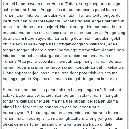
Urat ni haporsayaon aima Hata ni Tuhan, seng dong urat nalegan
sobali hatani Tuhan. Anggo jelas do panandaionta pasal hata ni
Tuhan janah hita pe mandalankon hatani Tuhan, tontu jenges do
pertumbuhan ni haporsayaonta. Sonaha do ase jenges bertumbuh
tontu urat do na porlu ipajorei. Halani anggo domma maseda urat,
maseda ma homa secara keseluruhan suan-suanan ai. Anggo lang
dear urat ni haporsayaonta, tontu lang dear hita mandalani goluh
on. Selaku sahalak bapa hita i tongah-tongahni keluarga, age i
tongah-tongah ni gareja sonai homa age masyarakat, domma nani
hita boi mambobai keluarganta ase lambin mananda hata ni
Tuhan? Atau justru sebalikni, niombah atap inang i rumah do use
namambobai pasal namarhaporsayaon itongah-tongahni keluarga.
Ulang soppat terjadi sonai tene, ase dear pataridahkon hita ma
hajongjonganta Bapa selaku malim itongah-tongah ni keluarga.
Sonaha do ase boi hita pataridahkon hajongjongan ai? Sonaha do
selaku Bapa ase boi patuduhkon peran ni selaku malim itongah-
tongahni keluarga? Mulak ma hita use hubani persoalan utama
aima Urat. Marhitei na sonaha do ase boi dear urat ni
haporsayaon? Tontu haganupan ai marhitei hadohoranta hubani
Tuhan, halani adong istilah namanghatahon: Orang yang semakin
dekat dengan Tuhan adalah orang yang selalu hidup di dalam