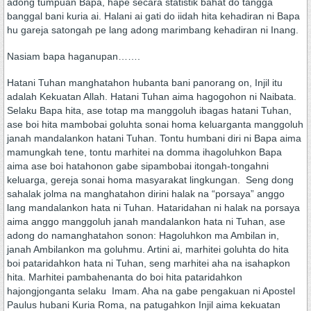
adong tumpuan Bapa, hape secara statistik bahat do tangga
banggal bani kuria ai. Halani ai gati do iidah hita kehadiran ni Bapa
hu gareja satongah pe lang adong marimbang kehadiran ni Inang.
Nasiam bapa haganupan…….
Hatani Tuhan manghatahon hubanta bani panorang on, Injil itu
adalah Kekuatan Allah. Hatani Tuhan aima hagogohon ni Naibata.
Selaku Bapa hita, ase totap ma manggoluh ibagas hatani Tuhan,
ase boi hita mambobai goluhta sonai homa keluarganta manggoluh
janah mandalankon hatani Tuhan. Tontu humbani diri ni Bapa aima
mamungkah tene, tontu marhitei na domma ihagoluhkon Bapa
aima ase boi hatahonon gabe sipambobai itongah-tongahni
keluarga, gereja sonai homa masyarakat lingkungan. Seng dong
sahalak jolma na manghatahon dirini halak na “porsaya” anggo
lang mandalankon hata ni Tuhan. Hataridahan ni halak na porsaya
aima anggo manggoluh janah mandalankon hata ni Tuhan, ase
adong do namanghatahon sonon: Hagoluhkon ma Ambilan in,
janah Ambilankon ma goluhmu. Artini ai, marhitei goluhta do hita
boi pataridahkon hata ni Tuhan, seng marhitei aha na isahapkon
hita. Marhitei pambahenanta do boi hita pataridahkon
hajongjonganta selaku Imam. Aha na gabe pengakuan ni Apostel
Paulus hubani Kuria Roma, na patugahkon Injil aima kekuatan