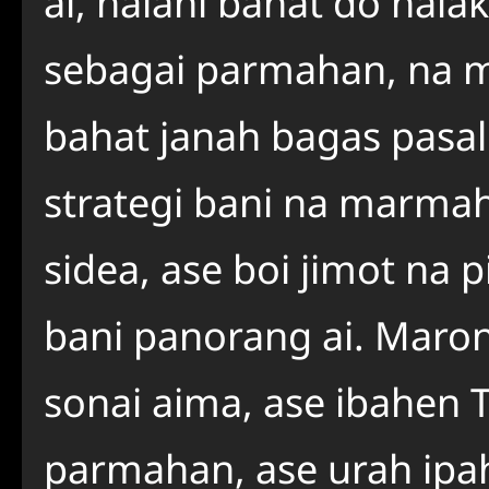
ai, halani bahat do hala
sebagai parmahan, na
bahat janah bagas pasa
strategi bani na marma
sidea, ase boi jimot n
bani panorang ai. Maron
sonai aima, ase ibahen 
parmahan, ase urah ipah