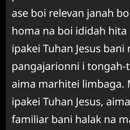
ase boi relevan janah boi
homa na boi ididah hita
ipakei Tuhan Jesus ban
pangajarionni i tongah-
aima marhitei limbaga.
ipakei Tuhan Jesus, aima
familiar bani halak na m