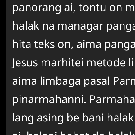
panorang ai, tontu on m
halak na managar panga
hita teks on, aima panga
Jesus marhitei metode l
aima limbaga pasal Pa
pinarmahanni. Parmahan
lang asing be bani hala