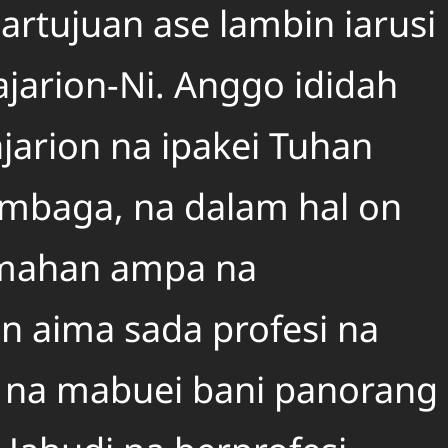
artujuan ase lambin iarusi
jarion-Ni. Anggo ididah
jarion na ipakei Tuhan
imbaga, na dalam hal on
rmahan ampa na
 aima sada profesi na
k na mabuei bani panorang