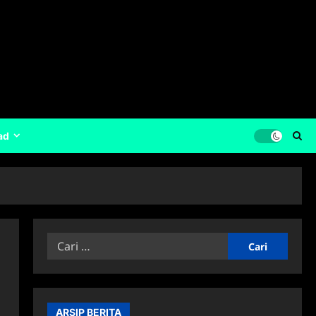
ad
Cari
untuk:
ARSIP BERITA