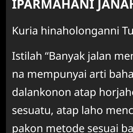
IPARMAHANI JAN
Kuria hinaholonganni T
Istilah “Banyak jalan me
na mempunyai arti baha
dalankonon atap horja
sesuatu, atap laho menc
pakon metode sesuai ba