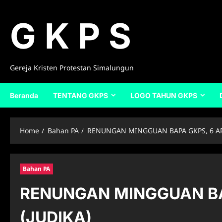
Skip
to
G K P S
content
Gereja Kristen Protestan Simalungun
Beranda
TENTANG GKPS
LOGO TAHUN GKPS
Home
Bahan PA
RENUNGAN MINGGUAN BAPA GKPS, 6 APR
Bahan PA
RENUNGAN MINGGUAN BAP
(JUDIKA)