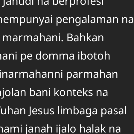
k Jahudi na berprofesi
 mempunyai pengalaman na
l marmahani. Bahkan
hani pe domma ibotoh
a pinarmahanni parmahan
jolan bani konteks na
Tuhan Jesus limbaga pasal
ami janah ijalo halak na