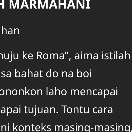
AH MARMAHANI
uhan
nuju ke Roma”, aima istilah
sa bahat do na boi
hononkon laho mencapai
apai tujuan. Tontu cara
ni konteks masing-masing