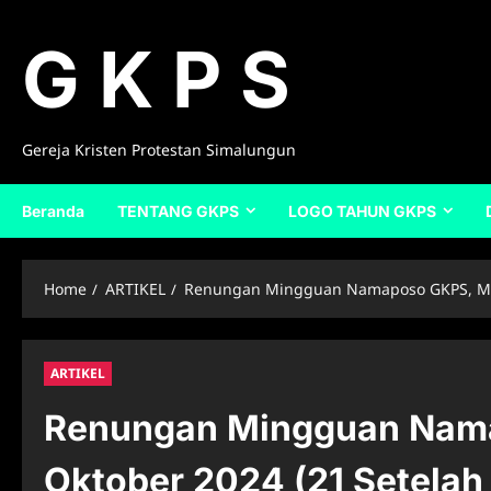
Skip
to
G K P S
content
Gereja Kristen Protestan Simalungun
Beranda
TENTANG GKPS
LOGO TAHUN GKPS
Home
ARTIKEL
Renungan Mingguan Namaposo GKPS, Mingg
ARTIKEL
Renungan Mingguan Nam
Oktober 2024 (21 Setelah T