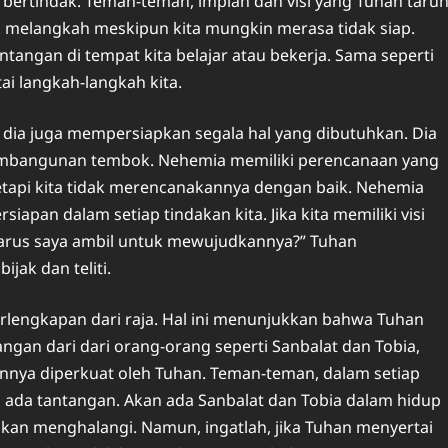
k bertindak. Teman-teman, impian dan visi yang Tuhan taru
k melangkah meskipun kita mungkin merasa tidak siap.
tangan di tempat kita belajar atau bekerja. Sama seperti
ai langkah-langkah kita.
i dia juga mempersiapkan segala hal yang dibutuhkan. Dia
pembangunan tembok. Nehemia memiliki perencanaan yang
 tetapi kita tidak merencanakannya dengan baik. Nehemia
iapan dalam setiap tindakan kita. Jika kita memiliki visi
 harus saya ambil untuk mewujudkannya?” Tuhan
jak dan teliti.
perlengkapan dari raja. Hal ini menunjukkan bahwa Tuhan
gan dari dari orang-orang seperti Sanbalat dan Tobia,
ya diperkuat oleh Tuhan. Teman-teman, dalam setiap
 ada tantangan. Akan ada Sanbalat dan Tobia dalam hidup
kan menghalangi. Namun, ingatlah, jika Tuhan menyertai