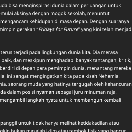
uda bisa menginspirasi dunia dalam perjuangan untuk
memulai aksinya dengan mogok sekolah, menuntut
ang mengancam kehidupan di masa depan. Dengan suaranya
mimpin gerakan “
Fridays for Future
” yang kini telah menjad
terus terjadi pada lingkungan dunia kita. Dia merasa
h baik, dan meskipun menghadapi banyak tantangan, kritik,
ni berdiri di depan para pemimpin dunia, menantang mereka
Hal ini sangat mengingatkan kita pada kisah Nehemia.
mia, seorang muda yang hatinya tergugah oleh kehancuran
ada dalam posisi nyaman sebagai juru minuman raja,
n mengambil langkah nyata untuk membangun kembali
panggil untuk tidak hanya melihat ketidakadilan atau
ngkin bukan masalah iklim atau tembok fisik yang hancur,