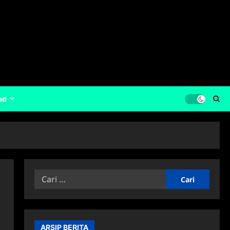
ad
Cari
untuk:
ARSIP BERITA