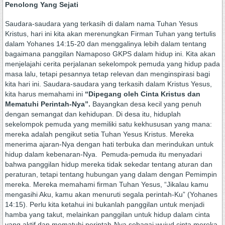
Penolong Yang Sejati
Saudara-saudara yang terkasih di dalam nama Tuhan Yesus
Kristus, hari ini kita akan merenungkan Firman Tuhan yang tertulis
dalam Yohanes 14:15-20 dan menggalinya lebih dalam tentang
bagaimana panggilan Namaposo GKPS dalam hidup ini. Kita akan
menjelajahi cerita perjalanan sekelompok pemuda yang hidup pada
masa lalu, tetapi pesannya tetap relevan dan menginspirasi bagi
kita hari ini. Saudara-saudara yang terkasih dalam Kristus Yesus,
kita harus memahami ini
“Dipegang oleh Cinta Kristus dan
Mematuhi Perintah-Nya”.
Bayangkan desa kecil yang penuh
dengan semangat dan kehidupan. Di desa itu, hiduplah
sekelompok pemuda yang memiliki satu kekhususan yang mana:
mereka adalah pengikut setia Tuhan Yesus Kristus. Mereka
menerima ajaran-Nya dengan hati terbuka dan merindukan untuk
hidup dalam kebenaran-Nya.
Pemuda-pemuda itu menyadari
bahwa panggilan hidup mereka tidak sekedar tentang aturan dan
peraturan, tetapi tentang hubungan yang dalam dengan Pemimpin
mereka. Mereka memahami firman Tuhan Yesus, “Jikalau kamu
mengasihi Aku, kamu akan menuruti segala perintah-Ku” (Yohanes
14:15). Perlu kita ketahui ini bukanlah panggilan untuk menjadi
hamba yang takut, melainkan panggilan untuk hidup dalam cinta
yang aktif dan mematuhi perintah-Nya sebagai wujud cinta mereka