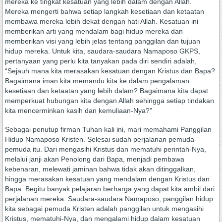
mereka ke tingkat kesatuan yang lebih dalam dengan Allah.
Mereka mengerti bahwa setiap langkah kesetiaan dan ketaatan
membawa mereka lebih dekat dengan hati Allah. Kesatuan ini
memberikan arti yang mendalam bagi hidup mereka dan
memberikan visi yang lebih jelas tentang panggilan dan tujuan
hidup mereka. Untuk kita, saudara-saudara Namaposo GKPS,
pertanyaan yang perlu kita tanyakan pada diri sendiri adalah,
“Sejauh mana kita merasakan kesatuan dengan Kristus dan Bapa?
Bagaimana iman kita memandu kita ke dalam pengalaman
kesetiaan dan ketaatan yang lebih dalam? Bagaimana kita dapat
memperkuat hubungan kita dengan Allah sehingga setiap tindakan
kita mencerminkan kasih dan kemuliaan-Nya?”
Sebagai penutup firman Tuhan kali ini, mari memahami Panggilan
Hidup Namaposo Kristen. Selesai sudah perjalanan pemuda-
pemuda itu. Dari mengasihi Kristus dan mematuhi perintah-Nya,
melalui janji akan Penolong dari Bapa, menjadi pembawa
kebenaran, melewati jaminan bahwa tidak akan ditinggalkan,
hingga merasakan kesatuan yang mendalam dengan Kristus dan
Bapa. Begitu banyak pelajaran berharga yang dapat kita ambil dari
perjalanan mereka. Saudara-saudara Namaposo, panggilan hidup
kita sebagai pemuda Kristen adalah panggilan untuk mengasihi
Kristus, mematuhi-Nya, dan mengalami hidup dalam kesatuan