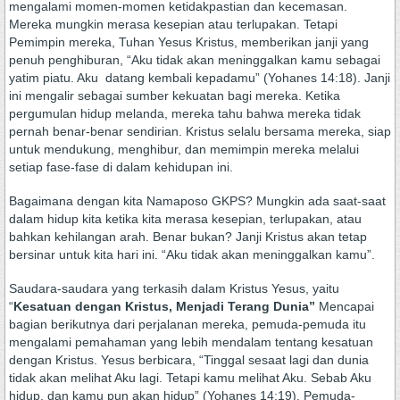
mengalami momen-momen ketidakpastian dan kecemasan.
Mereka mungkin merasa kesepian atau terlupakan. Tetapi
Pemimpin mereka, Tuhan Yesus Kristus, memberikan janji yang
penuh penghiburan, “Aku tidak akan meninggalkan kamu sebagai
yatim piatu. Aku datang kembali kepadamu” (Yohanes 14:18). Janji
ini mengalir sebagai sumber kekuatan bagi mereka. Ketika
pergumulan hidup melanda, mereka tahu bahwa mereka tidak
pernah benar-benar sendirian. Kristus selalu bersama mereka, siap
untuk mendukung, menghibur, dan memimpin mereka melalui
setiap fase-fase di dalam kehidupan ini.
Bagaimana dengan kita Namaposo GKPS? Mungkin ada saat-saat
dalam hidup kita ketika kita merasa kesepian, terlupakan, atau
bahkan kehilangan arah. Benar bukan? Janji Kristus akan tetap
bersinar untuk kita hari ini. “Aku tidak akan meninggalkan kamu”.
Saudara-saudara yang terkasih dalam Kristus Yesus, yaitu
“
Kesatuan dengan Kristus, Menjadi Terang Dunia”
Mencapai
bagian berikutnya dari perjalanan mereka, pemuda-pemuda itu
mengalami pemahaman yang lebih mendalam tentang kesatuan
dengan Kristus. Yesus berbicara, “Tinggal sesaat lagi dan dunia
tidak akan melihat Aku lagi. Tetapi kamu melihat Aku. Sebab Aku
hidup, dan kamu pun akan hidup” (Yohanes 14:19). Pemuda-