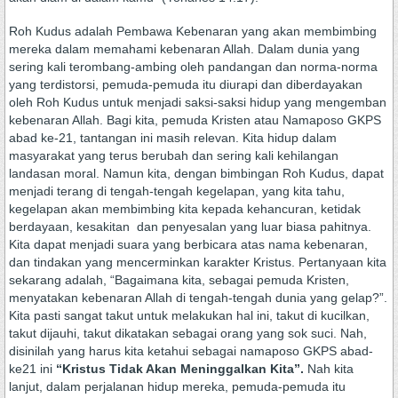
Roh Kudus adalah Pembawa Kebenaran yang akan membimbing
mereka dalam memahami kebenaran Allah. Dalam dunia yang
sering kali terombang-ambing oleh pandangan dan norma-norma
yang terdistorsi, pemuda-pemuda itu diurapi dan diberdayakan
oleh Roh Kudus untuk menjadi saksi-saksi hidup yang mengemban
kebenaran Allah. Bagi kita, pemuda Kristen atau Namaposo GKPS
abad ke-21, tantangan ini masih relevan. Kita hidup dalam
masyarakat yang terus berubah dan sering kali kehilangan
landasan moral. Namun kita, dengan bimbingan Roh Kudus, dapat
menjadi terang di tengah-tengah kegelapan, yang kita tahu,
kegelapan akan membimbing kita kepada kehancuran, ketidak
berdayaan, kesakitan dan penyesalan yang luar biasa pahitnya.
Kita dapat menjadi suara yang berbicara atas nama kebenaran,
dan tindakan yang mencerminkan karakter Kristus. Pertanyaan kita
sekarang adalah, “Bagaimana kita, sebagai pemuda Kristen,
menyatakan kebenaran Allah di tengah-tengah dunia yang gelap?”.
Kita pasti sangat takut untuk melakukan hal ini, takut di kucilkan,
takut dijauhi, takut dikatakan sebagai orang yang sok suci. Nah,
disinilah yang harus kita ketahui sebagai namaposo GKPS abad-
ke21 ini
“Kristus Tidak Akan Meninggalkan Kita”.
Nah kita
lanjut, dalam perjalanan hidup mereka, pemuda-pemuda itu