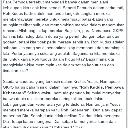
Para Pemuda tersebut menyadari bahwa dalam menjalani
kehidupan kita tidak bisa sendiri. Seperti Pemuda dalam cerita tadi,
Roh Kudus hadir untuk memandu langkah-langkah mereka,
memberdayakan mereka untuk melampaui batas-batas yang
mungkin terlihat sulit, dan membimbing mereka dalam menemukan
rencana Allah bagi hidup mereka. Bagi kita, para Namaposo GKPS
hari ini, kita hidup dalam dunia yang penuh dengan tekanan dan
godaan, tetapi kita tidak perlu merasa sendirian. Roh Kudus adalah
sahabat kita yang setia, senantiasa siap membantu dan memimpin
kita. Pertanyaannya sekarang adalah, Bagaimana kita membuka
diri untuk karya Roh Kudus dalam hidup kita? Bagaimana kita
mengizinkan-Nya memimpin kita dalam setiap keputusan dan
tindakan kita?
Saudara-saudara yang terkasih dalam Kristus Yesus, Namaposo
GKPS harus paham ini di dalam imannya, “
Roh Kudus, Pembawa
Kebenaran”
Seiring waktu, pemuda-pemuda itu mulai menyadari
bahwa dunia di sekitar mereka seringkali terjebak dalam
kebingungan dan kebenaran yang terdistorsi. Namun, janji Yesus
memberi mereka harapan yaitu Roh Kebenaran. “Dunia tak dapat
menerima Dia, Sebab dunia tidak melihat Dia dan tidak mengenal
Dia. Tetapi kamu mengenal Dia, sebab Ia menyertai kamu dan
akan diam di dalam kamu” (Yohanes 14:17).