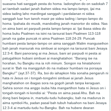
suasana hati sanggah pesta do homa. Iadonghon do on sadokah 7
ari tambah sadari janah ibahen sidea ma lampo-lampo, ijai ma
sidea tading laho mardingat sanggah i pardalanan ni sidea
sanggah luar hun tanoh masir pe sidea tading i lampo-lampo do
homa. Ipahata do musik, mandoding janah manortor do sidea. Nas
on aima bani ari parpudi pesta lampo-lampo ai. Ijai ibasa sidea do
homa buku Psalmen na isini na tarsurat bani Psalmen 113-118
janah na gabe puncak ni aima Psalmen 118:24-29. Puncak
humbani pesta lampo-lampo on aima sanggah Malim manguseihon
bah janah marsurak ma simbuei ai songon na tarsurat bani Jesaya
12:3-4. Bani panorang ai ma Jesus, bani ari parpudi ni pesta ai
patugahkon hubani simbuei ai manghatahon: “Barang ise na
horahan, hu Bangku ma ia roh minum. Songon na hinatahonni
surat in ‘Bah na manggoluh do na mabaor humbani na porsaya
Bangku!’” (ayt.37-37). Ra, boi do iahapkon hita sonaha pengaruh ni
hata ni Jesus on i tongah-tongahni simbuei ai janah Jesus
manghatahon on ibagas sora na gogoh janah tanpa keraguan.
Sahira sonon ma anggo isuba hita mangartihon hata ni Jesus on i
tongah-tongah ni kondisi ai: “Pesta on aima pasal Ahu. Bah na
dong bani bejana in, martudu-tudu hubangku, bah na madurus in
aima symbol-Hu, padan pasal bah tubuh haluahon na bani Jesaya
12:3-4 ai martudu-tudu hu-Bangku. Bah na hubere dearan