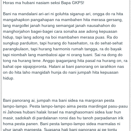
Horas ma hubani nasiam seksi Bapa GKPS!
Bani na mandalani ari-ari ni goluhta siganup ari, ongga do ra hita
mangahapkon pangahapan na mambahen hita merasa gersang,
lang margollei janah hurang semangat janah nausahahon do
manghorjahon bagei-bagei cara sonaha ase adong kepuasan
hidup, tapi lang adong na boi mambahen merasa puas. Ra do
sungkup parduiton, tapi hurang do hasehaton, ra do sehat-sehat
parangkulaon, tapi hurang harmonis rumah tangga, ra do bayak
tapi niombah lang mambalosi ajar ni orang tuani. Sai na dong do
tong na hurang tene. Anggo ipaganjang hita pasal na hurang on, ra
bahat ope sipajojoronta. Halani ai bani panorang on iarahkon nas
on do hita laho mangidah hunja do nani jumpah hita kepuasan
hidup.
Bani panorang ai, jumpah ma bani sidea na margoran pesta
lampo-lampo. Pesta lampo-lampo aima pesta mardingat pasu-pasu
ni Jahowa hubani halak Israel na manghasomani sidea luar hun
masir, sadokah di pardalanan ronsi das hu tanoh parpadanan irik
homa pesta panen. Bani pesta lampo-lampo sidea marmalas ni
uhur janah marpesta. Suasana hati bani panorang ai pe tontu