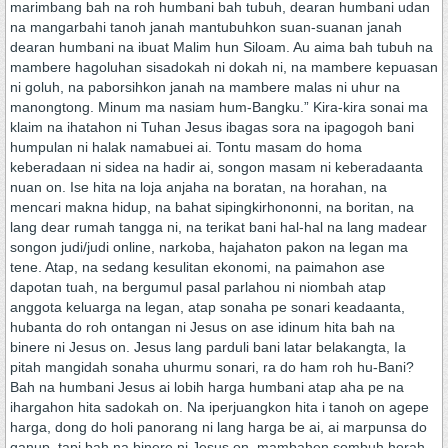
marimbang bah na roh humbani bah tubuh, dearan humbani udan
na mangarbahi tanoh janah mantubuhkon suan-suanan janah
dearan humbani na ibuat Malim hun Siloam. Au aima bah tubuh na
mambere hagoluhan sisadokah ni dokah ni, na mambere kepuasan
ni goluh, na paborsihkon janah na mambere malas ni uhur na
manongtong. Minum ma nasiam hum-Bangku.” Kira-kira sonai ma
klaim na ihatahon ni Tuhan Jesus ibagas sora na ipagogoh bani
humpulan ni halak namabuei ai. Tontu masam do homa
keberadaan ni sidea na hadir ai, songon masam ni keberadaanta
nuan on. Ise hita na loja anjaha na boratan, na horahan, na
mencari makna hidup, na bahat sipingkirhononni, na boritan, na
lang dear rumah tangga ni, na terikat bani hal-hal na lang madear
songon judi/judi online, narkoba, hajahaton pakon na legan ma
tene. Atap, na sedang kesulitan ekonomi, na paimahon ase
dapotan tuah, na bergumul pasal parlahou ni niombah atap
anggota keluarga na legan, atap sonaha pe sonari keadaanta,
hubanta do roh ontangan ni Jesus on ase idinum hita bah na
binere ni Jesus on. Jesus lang parduli bani latar belakangta, Ia
pitah mangidah sonaha uhurmu sonari, ra do ham roh hu-Bani?
Bah na humbani Jesus ai lobih harga humbani atap aha pe na
ihargahon hita sadokah on. Na iperjuangkon hita i tanoh on agepe
harga, dong do holi panorang ni lang harga be ai, ai marpunsa do
ganup, tapi bah na binere ni Jesus on, mambahen sombuh horah