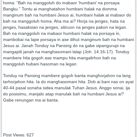
homa: “Bah na manggoluh do mabaor ‘humbani’ na porsaya
Bangku.” Tontu ai manghatahon humbani halak na domma
manginum bah na humbani Jesus ai, humbani halak ai mabaor do
bah na manggoluh homa. Aha ma ai? Horja na jenges, hata na
jenges, hasaksian na jenges, sitiruon na jenges pakon na legan.
Bah na manggoluh na mabaor humbani halak na porsaya in,
mambobai na lape porsaya in ase dihut manginum bah na humbani
Jesus ai. Janah Tonduy na Pansing do na gabe sipangurupi na
mangapiti janah na manghasomani lalap (Joh. 14:16-17). Tonduy
mambere hita gogoh ase mampu hita mangalirhon bah na
manggoluh hubani hasoman na legan.
Tonduy na Pansing mambere gogoh banta manghorjahon na lang
tarhorjahon hita. Ia do manghasomani hita. Dob ai bani nas on ayat
40-44 pasal sonaha sidea manulak Tuhan Jesus. Anggo sonai, ija
do posisimu, manjalo atap manulak bah na humbani Jesus ai?
Gabe renungan ma ai banta.
Post Views:
627