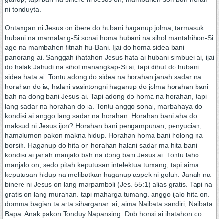
ni tonduyta.
Ontangan ni Jesus on ibere do hubani haganup jolma, tarmasuk
hubani na marnalang-Si sonai homa hubani na sihol mantahihon-Si
age na mambahen fitnah hu-Bani. Ijai do homa sidea bani
panorang ai. Sanggah ihatahon Jesus hata ai hubani simbuei ai, ijai
do halak Jahudi na sihol manangkap-Si ai, tapi dihut do hubani
sidea hata ai. Tontu adong do sidea na horahan janah sadar na
horahan do ia, halani sasintongni haganup do jolma horahan bani
bah na dong bani Jesus ai. Tapi adong do homa na horahan, tapi
lang sadar na horahan do ia. Tontu anggo sonai, marbahaya do
kondisi ai anggo lang sadar na horahan. Horahan bani aha do
maksud ni Jesus ijon? Horahan bani pengampunan, penyucian,
hamalumon pakon makna hidup. Horahan homa bani holong na
borsih. Haganup do hita on horahan halani sadar ma hita bani
kondisi ai janah manjalo bah na dong bani Jesus ai. Tontu laho
manjalo on, sedo pitah keputusan intelektua tumang, tapi aima
keputusan hidup na melibatkan haganup aspek ni goluh. Janah na
binere ni Jesus on lang marpamboli (Jes. 55:1) alias gratis. Tapi na
gratis on lang murahan, tapi maharga tumang, anggo ijalo hita on,
domma bagian ta arta siharganan ai, aima Naibata sandiri, Naibata
Bapa, Anak pakon Tonduy Napansing. Dob honsi ai ihatahon do