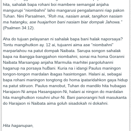
hita, sahalak bapa rohani boi mambere semangat anjaha
mangurupi “niombahni” laho mangarusi pengalamanni riap pakon
Tuhan. Nini Parsalmen,
“Roh ma, nasiam anak, tangihon nasiam
ma hatangku, ase huajarhon bani nasiam biar dompak Jahowa.”
(Psalmen 34:12).
Aha do tujuan pelayanan ni sahalak bapa bani halak naporsaya?
Tontu mangihutkon ay. 12 ai, tujuanni aima ase “niombahni”
marparlahou na patut dompak Naibata. Sarupa songon sahalak
bapa na ibangga-banggahon niombahni, sonai ma homa Goranni
Naibata Marsangap anjaha Marmulia marhitei pargoluhanni
haganup na porsaya huBani. Kuria na i idangi Paulus maningon
tongon-tongon mardalan ibagas hasintongan. Halani ai, sebagai
bapa rohani maningon tongtong do homa ipataridahkon gaya hidup
na patut sitiruon. Paulus manobut, Tuhan do mandilo hita hubagas
Harajaon-Ni ampa Hasangapon-Ni, halani ai ningon do mardalan
hita mangihutkon rosuhni uhur-Ni. Bani panorangni holi masukanta
do Harajaon ni Naibata aima goluh sisadokah ni dokahni.
Hita haganupan,