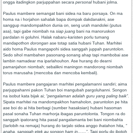
ongga itadingkon parjuppahan secara
personal
hubani jolma.
Paulus mambere semangat bani sidea na baru porsaya. On ma
homa na i horjahon sahalak bapa dompak dakdanakni, ase
sanggup mandompakhon dunia on, seng urah mandolei (putus
asa), tapi gabe niombah na
siap juang
bani na manoruskon
pardalan ni goluhni. Halak nabaru-karisten porlu tumang
mandapothon
dorongan
ase totap satia hubani Tuhan. Marhitei
aido homa Paulus mangapohi sidea sanggah juppah paruntolon.
Sedo sihol mambahen pasonang-sonang ahap tapi mambobai ase
lambin namadear ma iparlahouhon. Ase hurang do dearni
pamanjahon niombah; sebalikni maningon mandorong niombah
torus marusaha (mencoba dan mencoba kembali).
Paulus mambere pangajaran marhitei pengalamanni sandiri; aima
parjuppahanni pakon Tuhan boi mangubah pargoluhanni. Songon
na isobut kata bijak ai;
“pengalaman adalah guru yang paling baik”.
Sipata marhitei na mandompakhon hamaholon, paruntolon pe hita
ase boi do ai hita berbagi (sumber hasaksian) hubani hasoman
pasal sonaha Tuhan marhorja ibagas paruntolonta. Tongon ra do
sanggah ipatorang hita pasal pangalamanta bei bani niombahta
(tarlobih na remaja) hurang do tarjalo sidea anggo ihatahon hita,
“
anaha, sanggah etek au songon ham in……”
. Tapi porlu do ibotoh