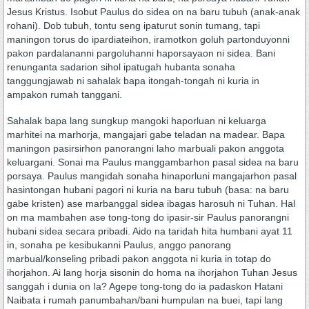
Jesus Kristus. Isobut Paulus do sidea on na baru tubuh (anak-anak
rohani). Dob tubuh, tontu seng ipaturut sonin tumang, tapi
maningon torus do ipardiateihon, iramotkon goluh partonduyonni
pakon pardalananni pargoluhanni haporsayaon ni sidea. Bani
renunganta sadarion sihol ipatugah hubanta sonaha
tanggungjawab ni sahalak bapa itongah-tongah ni kuria in
ampakon rumah tanggani.
Sahalak bapa lang sungkup mangoki haporluan ni keluarga
marhitei na marhorja, mangajari gabe teladan na madear. Bapa
maningon pasirsirhon panorangni laho marbuali pakon anggota
keluargani. Sonai ma Paulus manggambarhon pasal sidea na baru
porsaya. Paulus mangidah sonaha hinaporluni mangajarhon pasal
hasintongan hubani pagori ni kuria na baru tubuh (basa: na baru
gabe kristen) ase marbanggal sidea ibagas harosuh ni Tuhan. Hal
on ma mambahen ase tong-tong do ipasir-sir Paulus panorangni
hubani sidea secara pribadi. Aido na taridah hita humbani ayat 11
in, sonaha pe kesibukanni Paulus, anggo panorang
marbual/konseling pribadi pakon anggota ni kuria in totap do
ihorjahon. Ai lang horja sisonin do homa na ihorjahon Tuhan Jesus
sanggah i dunia on Ia? Agepe tong-tong do ia padaskon Hatani
Naibata i rumah panumbahan/bani humpulan na buei, tapi lang