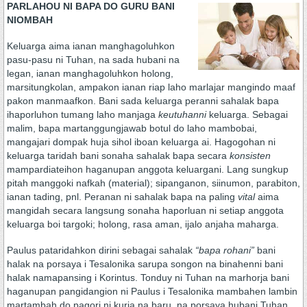
PARLAHOU NI BAPA DO GURU BANI
NIOMBAH
Keluarga aima ianan manghagoluhkon
pasu-pasu ni Tuhan, na sada hubani na
legan, ianan manghagoluhkon holong,
marsitungkolan, ampakon ianan riap laho marlajar mangindo maaf
pakon manmaafkon. Bani sada keluarga peranni sahalak bapa
ihaporluhon tumang laho manjaga
keutuhanni
keluarga. Sebagai
malim, bapa martanggungjawab botul do laho mambobai,
mangajari dompak huja sihol iboan keluarga ai. Hagogohan ni
keluarga taridah bani sonaha sahalak bapa secara
konsisten
mampardiateihon haganupan anggota keluargani. Lang sungkup
pitah manggoki nafkah (material); sipanganon, siinumon, parabiton,
ianan tading, pnl. Peranan ni sahalak bapa na paling
vital
aima
mangidah secara langsung sonaha haporluan ni setiap anggota
keluarga boi targoki; holong, rasa aman, ijalo anjaha maharga.
Paulus pataridahkon dirini sebagai sahalak
“bapa rohani”
bani
halak na porsaya i Tesalonika sarupa songon na binahenni bani
halak namapansing i Korintus. Tonduy ni Tuhan na marhorja bani
haganupan pangidangion ni Paulus i Tesalonika mambahen lambin
martambah do pagori ni kuria na baru, na porsaya hubani Tuhan