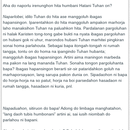
Aha do naporlu irenunghon hita humbani Hatani Tuhan on?
Naparlobei,
idilo Tuhan do hita ase manggoluh ibagas
hapansingon. Iparentahkon do hita manggoluh ampakon marhorja
laho manaksihon Tuhan na paluahkon hita. Pardalanan pargoluhan
ni halak Karisten tong-tong gabe bukti na nyata ibagas pargoluhan
on hubani gok ni uhur, marondos hubani Tuhan marhitei pingkiran
sonai homa parlahouta. Sebagai bapa itongah-tongah ni rumah
tangga, tontu on do homa na ipangindo Tuhan hubanta;
manggoluh ibagas hapansingon. Artini aima maningon marbeda
ma pakon na lang mananda Tuhan. Sonaha tongon pargoluhanta
bapa? Ibagas hapansingon berarti sir-sir pataridahkon goluh na
marhaporsayaon, lang sarupa pakon dunia on. Sipadaohon ni bapa
do horja-horja na so patut; horja na boi parsedahon hasadaon ni
rumah tangga, hasadaon ni kuria, pnl.
Napaduahon,
sitiruon do bapa! Adong do limbaga manghatahon,
“lang daoh tubis humbonani” artini ai, sai iusih niombah do
parlahou ni bapani.