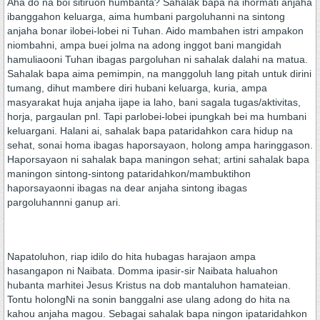
Aha do na boi sitiruon humbanta? Sahalak bapa na ihormati anjaha
ibanggahon keluarga, aima humbani pargoluhanni na sintong
anjaha bonar ilobei-lobei ni Tuhan. Aido mambahen istri ampakon
niombahni, ampa buei jolma na adong inggot bani mangidah
hamuliaooni Tuhan ibagas pargoluhan ni sahalak dalahi na matua.
Sahalak bapa aima pemimpin, na manggoluh lang pitah untuk dirini
tumang, dihut mambere diri hubani keluarga, kuria, ampa
masyarakat huja anjaha ijape ia laho, bani sagala tugas/aktivitas,
horja, pargaulan pnl. Tapi parlobei-lobei ipungkah bei ma humbani
keluargani. Halani ai, sahalak bapa pataridahkon cara hidup na
sehat, sonai homa ibagas haporsayaon, holong ampa haringgason.
Haporsayaon ni sahalak bapa maningon sehat; artini sahalak bapa
maningon sintong-sintong pataridahkon/mambuktihon
haporsayaonni ibagas na dear anjaha sintong ibagas
pargoluhannni ganup ari.
Napatoluhon, riap idilo do hita hubagas harajaon ampa
hasangapon ni Naibata. Domma ipasir-sir Naibata haluahon
hubanta marhitei Jesus Kristus na dob mantaluhon hamateian.
Tontu holongNi na sonin banggalni ase ulang adong do hita na
kahou anjaha magou. Sebagai sahalak bapa ningon ipataridahkon