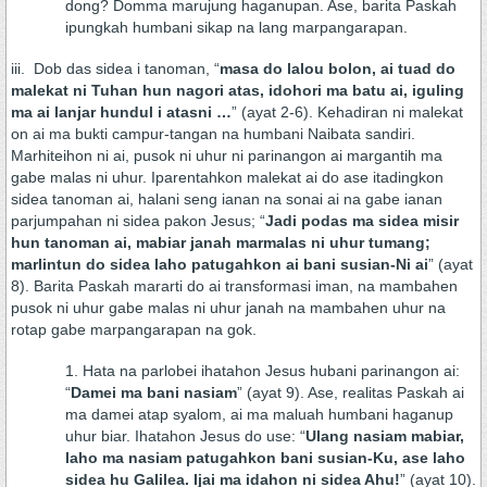
dong? Domma marujung haganupan. Ase, barita Paskah
ipungkah humbani sikap na lang marpangarapan.
iii. Dob das sidea i tanoman, “
masa do lalou bolon, ai tuad do
malekat ni Tuhan hun nagori atas, idohori ma batu ai, iguling
ma ai lanjar hundul i atasni …
” (ayat 2-6). Kehadiran ni malekat
on ai ma bukti campur-tangan na humbani Naibata sandiri.
Marhiteihon ni ai, pusok ni uhur ni parinangon ai margantih ma
gabe malas ni uhur. Iparentahkon malekat ai do ase itadingkon
sidea tanoman ai, halani seng ianan na sonai ai na gabe ianan
parjumpahan ni sidea pakon Jesus; “
Jadi podas ma sidea misir
hun tanoman ai, mabiar janah marmalas ni uhur tumang;
marlintun do sidea laho patugahkon ai bani susian-Ni ai
” (ayat
8). Barita Paskah mararti do ai transformasi iman, na mambahen
pusok ni uhur gabe malas ni uhur janah na mambahen uhur na
rotap gabe marpangarapan na gok.
Hata na parlobei ihatahon Jesus hubani parinangon ai:
“
Damei ma bani nasiam
” (ayat 9). Ase, realitas Paskah ai
ma damei atap syalom, ai ma maluah humbani haganup
uhur biar. Ihatahon Jesus do use: “
Ulang nasiam mabiar,
laho ma nasiam patugahkon bani susian-Ku, ase laho
sidea hu Galilea. Ijai ma idahon ni sidea Ahu!
” (ayat 10).