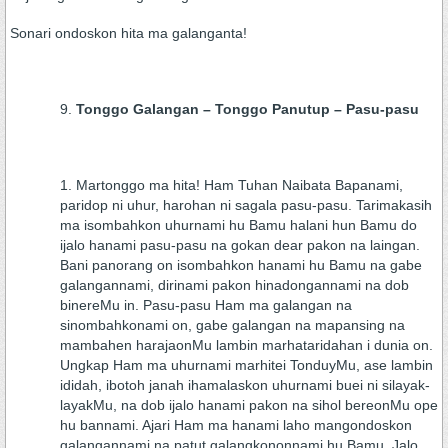
Sonari ondoskon hita ma galanganta!
Tonggo Galangan – Tonggo Panutup – Pasu-pasu
Martonggo ma hita! Ham Tuhan Naibata Bapanami,
paridop ni uhur, harohan ni sagala pasu-pasu. Tarimakasih
ma isombahkon uhurnami hu Bamu halani hun Bamu do
ijalo hanami pasu-pasu na gokan dear pakon na laingan.
Bani panorang on isombahkon hanami hu Bamu na gabe
galangannami, dirinami pakon hinadongannami na dob
binereMu in. Pasu-pasu Ham ma galangan na
sinombahkonami on, gabe galangan na mapansing na
mambahen harajaonMu lambin marhataridahan i dunia on.
Ungkap Ham ma uhurnami marhitei TonduyMu, ase lambin
ididah, ibotoh janah ihamalaskon uhurnami buei ni silayak-
layakMu, na dob ijalo hanami pakon na sihol bereonMu ope
hu bannami. Ajari Ham ma hanami laho mangondoskon
galangannami na patut galangkononnami hu Bamu. Jalo