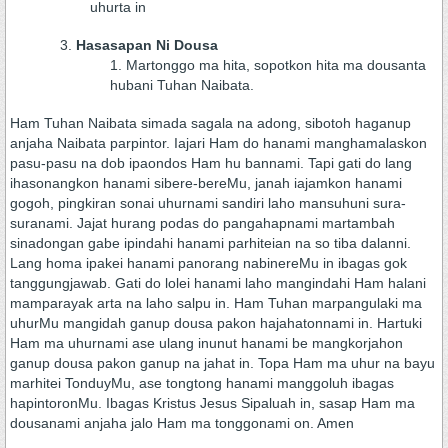
uhurta in
Hasasapan Ni Dousa
Martonggo ma hita, sopotkon hita ma dousanta
hubani Tuhan Naibata.
Ham Tuhan Naibata simada sagala na adong, sibotoh haganup
anjaha Naibata parpintor. Iajari Ham do hanami manghamalaskon
pasu-pasu na dob ipaondos Ham hu bannami. Tapi gati do lang
ihasonangkon hanami sibere-bereMu, janah iajamkon hanami
gogoh, pingkiran sonai uhurnami sandiri laho mansuhuni sura-
suranami. Jajat hurang podas do pangahapnami martambah
sinadongan gabe ipindahi hanami parhiteian na so tiba dalanni.
Lang homa ipakei hanami panorang nabinereMu in ibagas gok
tanggungjawab. Gati do lolei hanami laho mangindahi Ham halani
mamparayak arta na laho salpu in. Ham Tuhan marpangulaki ma
uhurMu mangidah ganup dousa pakon hajahatonnami in. Hartuki
Ham ma uhurnami ase ulang inunut hanami be mangkorjahon
ganup dousa pakon ganup na jahat in. Topa Ham ma uhur na bayu
marhitei TonduyMu, ase tongtong hanami manggoluh ibagas
hapintoronMu. Ibagas Kristus Jesus Sipaluah in, sasap Ham ma
dousanami anjaha jalo Ham ma tonggonami on. Amen