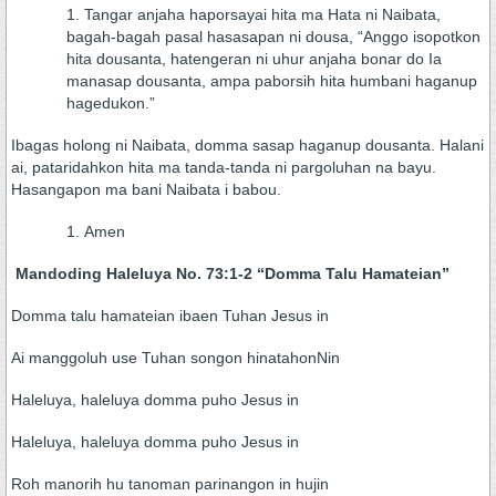
Tangar anjaha haporsayai hita ma Hata ni Naibata,
bagah-bagah pasal hasasapan ni dousa, “Anggo isopotkon
hita dousanta, hatengeran ni uhur anjaha bonar do Ia
manasap dousanta, ampa paborsih hita humbani haganup
hagedukon.”
Ibagas holong ni Naibata, domma sasap haganup dousanta. Halani
ai, pataridahkon hita ma tanda-tanda ni pargoluhan na bayu.
Hasangapon ma bani Naibata i babou.
Amen
Mandoding Haleluya No. 73:1-2 “Domma Talu Hamateian”
Domma talu hamateian ibaen Tuhan Jesus in
Ai manggoluh use Tuhan songon hinatahonNin
Haleluya, haleluya domma puho Jesus in
Haleluya, haleluya domma puho Jesus in
Roh manorih hu tanoman parinangon in hujin