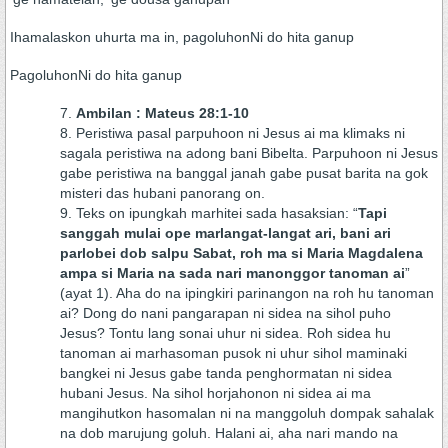
Ihamalaskon uhurta ma in, pagoluhonNi do hita ganup
PagoluhonNi do hita ganup
Ambilan : Mateus 28:1-10
Peristiwa pasal parpuhoon ni Jesus ai ma klimaks ni
sagala peristiwa na adong bani Bibelta. Parpuhoon ni Jesus
gabe peristiwa na banggal janah gabe pusat barita na gok
misteri das hubani panorang on.
Teks on ipungkah marhitei sada hasaksian: “
Tapi
sanggah mulai ope marlangat-langat ari, bani ari
parlobei dob salpu Sabat, roh ma si Maria Magdalena
ampa si Maria na sada nari manonggor tanoman ai
”
(ayat 1). Aha do na ipingkiri parinangon na roh hu tanoman
ai? Dong do nani pangarapan ni sidea na sihol puho
Jesus? Tontu lang sonai uhur ni sidea. Roh sidea hu
tanoman ai marhasoman pusok ni uhur sihol maminaki
bangkei ni Jesus gabe tanda penghormatan ni sidea
hubani Jesus. Na sihol horjahonon ni sidea ai ma
mangihutkon hasomalan ni na manggoluh dompak sahalak
na dob marujung goluh. Halani ai, aha nari mando na