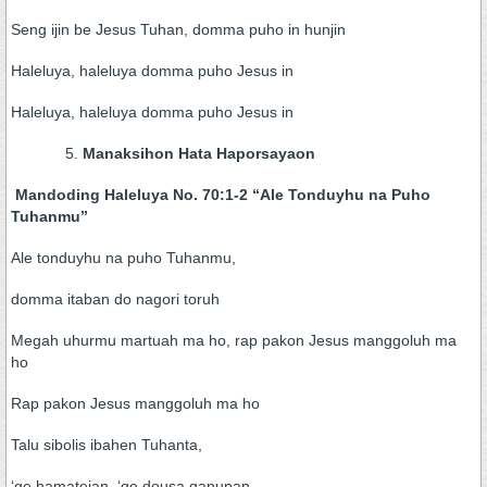
Seng ijin be Jesus Tuhan, domma puho in hunjin
Haleluya, haleluya domma puho Jesus in
Haleluya, haleluya domma puho Jesus in
Manaksihon Hata Haporsayaon
Mandoding Haleluya No. 70:1-2 “Ale Tonduyhu na Puho
Tuhanmu”
Ale tonduyhu na puho Tuhanmu,
domma itaban do nagori toruh
Megah uhurmu martuah ma ho, rap pakon Jesus manggoluh ma
ho
Rap pakon Jesus manggoluh ma ho
Talu sibolis ibahen Tuhanta,
‘ge hamateian, ‘ge dousa ganupan