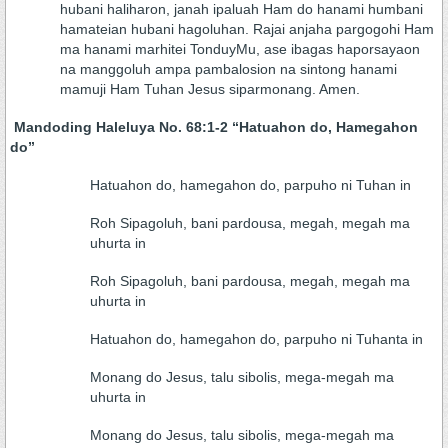
hubani haliharon, janah ipaluah Ham do hanami humbani
hamateian hubani hagoluhan. Rajai anjaha pargogohi Ham
ma hanami marhitei TonduyMu, ase ibagas haporsayaon
na manggoluh ampa pambalosion na sintong hanami
mamuji Ham Tuhan Jesus siparmonang. Amen.
Mandoding Haleluya No. 68:1-2 “Hatuahon do, Hamegahon
do”
Hatuahon do, hamegahon do, parpuho ni Tuhan in
Roh Sipagoluh, bani pardousa, megah, megah ma
uhurta in
Roh Sipagoluh, bani pardousa, megah, megah ma
uhurta in
Hatuahon do, hamegahon do, parpuho ni Tuhanta in
Monang do Jesus, talu sibolis, mega-megah ma
uhurta in
Monang do Jesus, talu sibolis, mega-megah ma