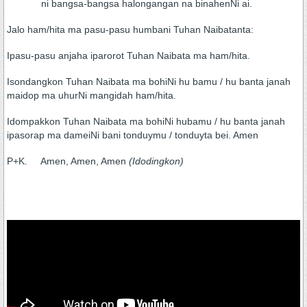
ni bangsa-bangsa halongangan na binahenNi ai.
Jalo ham/hita ma pasu-pasu humbani Tuhan Naibatanta:
Ipasu-pasu anjaha iparorot Tuhan Naibata ma ham/hita.
Isondangkon Tuhan Naibata ma bohiNi hu bamu / hu banta janah
maidop ma uhurNi mangidah ham/hita.
Idompakkon Tuhan Naibata ma bohiNi hubamu / hu banta janah
ipasorap ma dameiNi bani tonduymu / tonduyta bei. Amen
P+K. Amen, Amen, Amen
(Idodingkon)