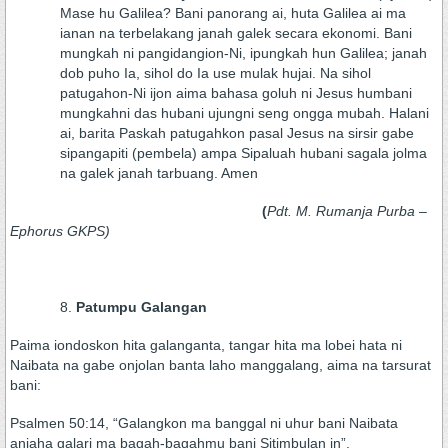
Mase hu Galilea? Bani panorang ai, huta Galilea ai ma
ianan na terbelakang janah galek secara ekonomi. Bani
mungkah ni pangidangion-Ni, ipungkah hun Galilea; janah
dob puho Ia, sihol do Ia use mulak hujai. Na sihol
patugahon-Ni ijon aima bahasa goluh ni Jesus humbani
mungkahni das hubani ujungni seng ongga mubah. Halani
ai, barita Paskah patugahkon pasal Jesus na sirsir gabe
sipangapiti (pembela) ampa Sipaluah hubani sagala jolma
na galek janah tarbuang. Amen
(
Pdt. M. Rumanja Purba –
Ephorus GKPS)
Patumpu Galangan
Paima iondoskon hita galanganta, tangar hita ma lobei hata ni
Naibata na gabe onjolan banta laho manggalang, aima na tarsurat
bani:
Psalmen 50:14, “Galangkon ma banggal ni uhur bani Naibata
anjaha galari ma bagah-bagahmu bani Sitimbulan in”.