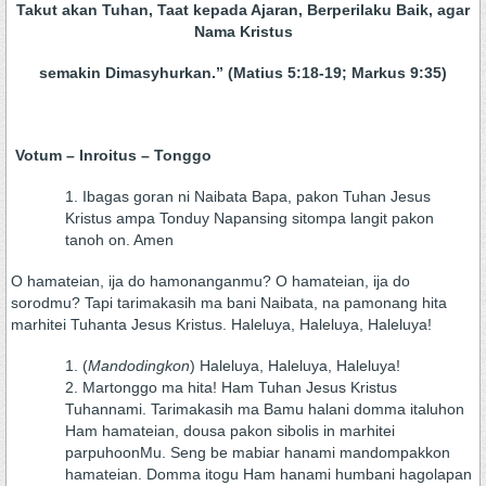
Takut akan Tuhan, Taat kepada Ajaran, Berperilaku Baik, agar
Nama Kristus
semakin Dimasyhurkan.” (Matius 5:18-19; Markus 9:35)
Votum – Inroitus – Tonggo
Ibagas goran ni Naibata Bapa, pakon Tuhan Jesus
Kristus ampa Tonduy Napansing sitompa langit pakon
tanoh on. Amen
O hamateian, ija do hamonanganmu? O hamateian, ija do
sorodmu? Tapi tarimakasih ma bani Naibata, na pamonang hita
marhitei Tuhanta Jesus Kristus. Haleluya, Haleluya, Haleluya!
(
Mandodingkon
) Haleluya, Haleluya, Haleluya!
Martonggo ma hita! Ham Tuhan Jesus Kristus
Tuhannami. Tarimakasih ma Bamu halani domma italuhon
Ham hamateian, dousa pakon sibolis in marhitei
parpuhoonMu. Seng be mabiar hanami mandompakkon
hamateian. Domma itogu Ham hanami humbani hagolapan