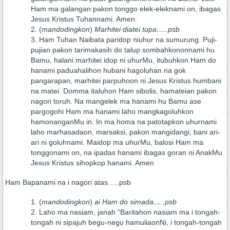
Ham ma galangan pakon tonggo elek-eleknami on, ibagas
Jesus Kristus Tuhannami. Amen.
(
mandodingkon
)
Marhitei diatei tupa…..psb
Ham Tuhan Naibata paridop niuhur na sumurung. Puji-
pujian pakon tarimakasih do talup sombahkononnami hu
Bamu, halani marhitei idop ni uhurMu, itubuhkon Ham do
hanami paduahalihon hubani hagoluhan na gok
pangarapan, marhitei parpuhoon ni Jesus Kristus humbani
na matei. Domma italuhon Ham sibolis, hamateian pakon
nagori toruh. Na mangelek ma hanami hu Bamu ase
pargogohi Ham ma hanami laho mangkagoluhkon
hamonanganMu in. In ma homa na patotapkon uhurnami
laho marhasadaon, marsaksi, pakon mangidangi, bani ari-
ari ni goluhnami. Maidop ma uhurMu, balosi Ham ma
tonggonami on, na ipadas hanami ibagas goran ni AnakMu
Jesus Kristus sihopkop hanami. Amen
Ham Bapanami na i nagori atas…..psb
(
mandodingkon
)
ai Ham do simada…..psb
Laho ma nasiam, janah “Baritahon nasiam ma i tongah-
tongah ni sipajuh begu-negu hamuliaonNi, i tongah-tongah