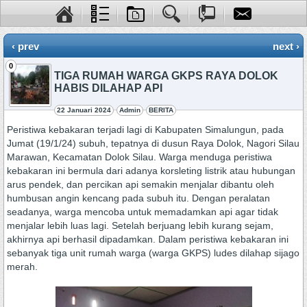
‹ prev
next ›
0
TIGA RUMAH WARGA GKPS RAYA DOLOK
HABIS DILAHAP API
22 Januari 2024
Admin
BERITA
Peristiwa kebakaran terjadi lagi di Kabupaten Simalungun, pada
Jumat (19/1/24) subuh, tepatnya di dusun Raya Dolok, Nagori Silau
Marawan, Kecamatan Dolok Silau. Warga menduga peristiwa
kebakaran ini bermula dari adanya korsleting listrik atau hubungan
arus pendek, dan percikan api semakin menjalar dibantu oleh
humbusan angin kencang pada subuh itu. Dengan peralatan
seadanya, warga mencoba untuk memadamkan api agar tidak
menjalar lebih luas lagi. Setelah berjuang lebih kurang sejam,
akhirnya api berhasil dipadamkan. Dalam peristiwa kebakaran ini
sebanyak tiga unit rumah warga (warga GKPS) ludes dilahap sijago
merah.