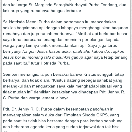
dan keluarga St. Margindo Saragih/Nurhayati Purba Tondang, dua
keluarga yang rumahnya hangus terbakar.
St. Hotrisda Menni Purba dalam pertemuan itu menceritakan
sekilas bagaimana api dengan lahapnya menghanguskan bagunan
rumahnya dan juga rumah mertuanya. “Melihat api berkobar besar
saya terus berusaha tenang dan meminta pertolongan kepada
warga yang lainnya untuk memadamkan api. Saya juga terus
bernyanyi
Ningon Jesus hasomanku, pitah ahu kahou do, rapkon
Jesus boi au monang talu musuhkin ganup
agar saya tetap tenang
pada saat itu,” tutur Hotrisda Purba.
Sembari menangis, ia pun bersaksi bahwa Kristus sungguh tetap
berkarya, dan tidak diam. “Kristus datang sebagai sahabat yang
merangkul dan menguatkan saya kala menghadapi situasi yang
tidak mudah ini” demikian kesaksiannya dihadapan Pdt. Jenny. R.
C. Purba dan warga jemaat lainnya.
Pdt. Dr. Jenny R. C. Purba dalam kesempatan
panohuan
ini
menyampaikan salam duka dari Pimpinan Sinode GKPS, yang
pada saat itu tidak bisa bersama dengan para korban sehubung
ada beberapa agenda kerja yang sudah terjadwal dan tak bisa