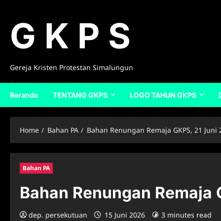
Skip
to
G K P S
content
Gereja Kristen Protestan Simalungun
Beranda
TENTANG GKPS
LOGO TAHUN GKPS
Home
Bahan PA
Bahan Renungan Remaja GKPS, 21 Juni 
Bahan PA
Bahan Renungan Remaja G
dep. persekutuan
15 Juni 2026
3 minutes read