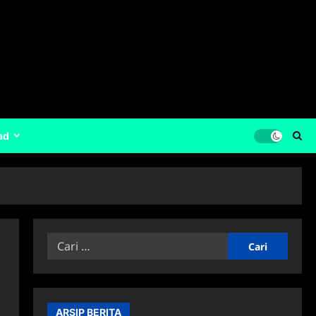
ad
Cari
untuk:
ARSIP BERITA