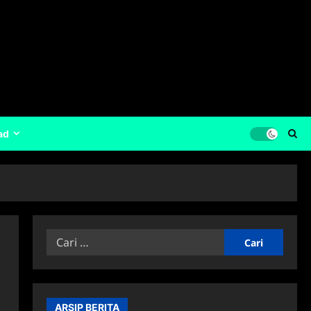
ad
Cari
untuk:
ARSIP BERITA