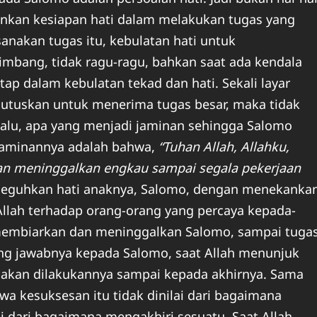
inkan kesiapan hati dalam melakukan tugas yang
nakan tugas itu, kebulatan hati untuk
imbang, tidak ragu-ragu, bahkan saat ada kendala
p dalam kebulatan tekad dan hati. Sekali layar
mutuskan untuk menerima tugas besar, maka tidak
Lalu, apa yang menjadi jaminan sehingga Salomo
? Jaminannya adalah bahwa,
“Tuhan Allah, Allahku,
an meninggalkan engkau sampai segala pekerjaan
guhkan hati anaknya, Salomo, dengan menekanka
 Allah terhadap orang-orang yang percaya kepada-
 membiarkan dan meninggalkan Salomo, sampai tuga
ung jawabnya kepada Salomo, saat Allah menunjuk
u akan dilakukannya sampai kepada akhirnya. Sama
wa kesuksesan itu tidak dinilai dari bagaimana
ai dari bagaimana mengakhiri sesuatu. Saat Allah