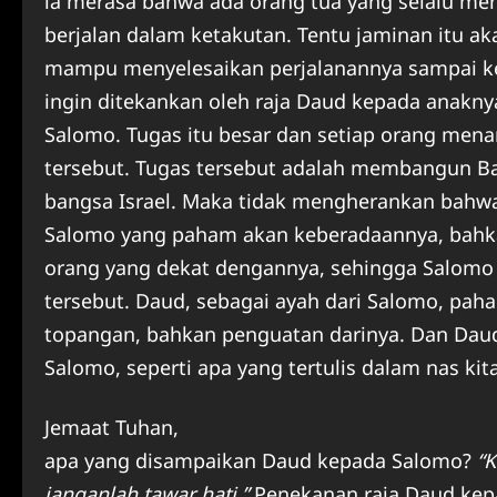
ia merasa bahwa ada orang tua yang selalu me
berjalan dalam ketakutan. Tentu jaminan itu ak
mampu menyelesaikan perjalanannya sampai kepa
ingin ditekankan oleh raja Daud kepada anakny
Salomo. Tugas itu besar dan setiap orang men
tersebut. Tugas tersebut adalah membangun Bai
bangsa Israel. Maka tidak mengherankan bahw
Salomo yang paham akan keberadaannya, bahk
orang yang dekat dengannya, sehingga Salomo
tersebut. Daud, sebagai ayah dari Salomo, pa
topangan, bahkan penguatan darinya. Dan Da
Salomo, seperti apa yang tertulis dalam nas kita 
Jemaat Tuhan,
apa yang disampaikan Daud kepada Salomo?
“K
janganlah tawar hati.”
Penekanan raja Daud kepa