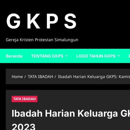
Skip
to
G K P S
content
Gereja Kristen Protestan Simalungun
Beranda
TENTANG GKPS
LOGO TAHUN GKPS
Home
TATA IBADAH
Ibadah Harian Keluarga GKPS: Kami
TATA IBADAH
Ibadah Harian Keluarga 
2023