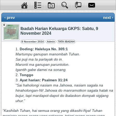
‹ prev
next ›
0
Ibadah Harian Keluarga GKPS: Sabtu, 9
November 2024
8 November 2024
Admin
TATA IBADAH
Doding: Haleluya No. 305:1
Martumpu ganupan manombah Tuhan.
Sai puji ma Ia parlayak do in.
Maronti ma ganupan paruntolon.
Igantih gabe damei na sonang.
Tonggo
Ayat harian: Psalmen 31:24
“Sai haholongi nasiam ma Jahowa, nasiam sagala na
hinaholongan-Ni! Jahowa do manramotkon sagala halak na
bujur, tapi mardapot-dapot do ibalaskon dompak sigijang
uhur.”
“Kasihilah Tuhan, hai semua orang yang dikasihi-Nya! Tuhan
menjaga orang-orang yang setiawan, tetapi orang-orang yang