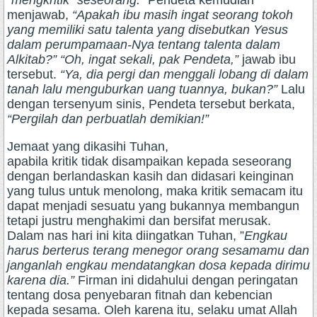
“mengkritik” seseorang.”
Pendeta kemudian
menjawab,
“Apakah ibu masih ingat seorang tokoh
yang memiliki satu talenta yang disebutkan Yesus
dalam perumpamaan-Nya tentang talenta dalam
Alkitab?” “Oh, ingat sekali, pak Pendeta,”
jawab ibu
tersebut.
“Ya, dia pergi dan menggali lobang di dalam
tanah lalu menguburkan uang tuannya, bukan?”
Lalu
dengan tersenyum sinis, Pendeta tersebut berkata,
“Pergilah dan perbuatlah demikian!”
Jemaat yang dikasihi Tuhan,
apabila kritik tidak disampaikan kepada seseorang
dengan berlandaskan kasih dan didasari keinginan
yang tulus untuk menolong, maka kritik semacam itu
dapat menjadi sesuatu yang bukannya membangun
tetapi justru menghakimi dan bersifat merusak.
Dalam nas hari ini kita diingatkan Tuhan, ”
Engkau
harus berterus terang menegor orang sesamamu dan
janganlah engkau mendatangkan dosa kepada dirimu
karena dia.”
Firman ini didahului dengan peringatan
tentang dosa penyebaran fitnah dan kebencian
kepada sesama. Oleh karena itu, selaku umat Allah